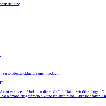
mentwicklung
s
ng
Personalentwicklung
Teamentwicklung
l“
uf "Anruf verlassen". Und dann dieses Gefühl: Haben wir die richtigen
hat niemand ausgesprochen – und ich auch nicht? Kurz innehalten. Dann