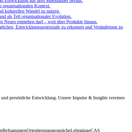
und Entwicklung aus dem Miteinander heraus.
n organisationalen Kontext.
nd kulturellen Wandel zu nutzen.
d als Teil organisationaler Evolution.
en Neues entstehen darf – weit über Produkte hinaus.
öglichen, Entwicklungspotenziale zu erkennen und Veränderung zu
 und persönliche Entwicklung. Unsere Impulse & Insights vereinen
on
Befragungen
Orientierungsgespräche
Lehrgänge
CAS