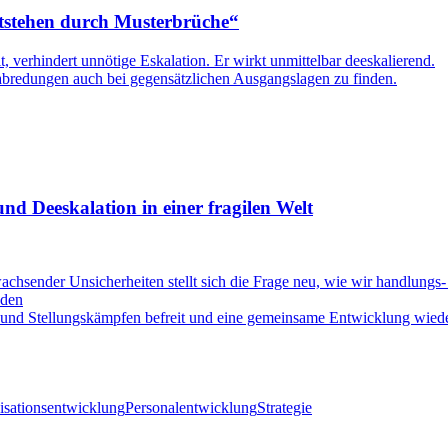
tstehen durch Musterbrüche“
, verhindert unnötige Eskalation. Er wirkt unmittelbar deeskalierend.
erabredungen auch bei gegensätzlichen Ausgangslagen zu finden.
d Deeskalation in einer fragilen Welt
d wachsender Unsicherheiten stellt sich die Frage neu, wie wir handlun
oden
 und Stellungskämpfen befreit und eine gemeinsame Entwicklung wied
isationsentwicklung
Personalentwicklung
Strategie