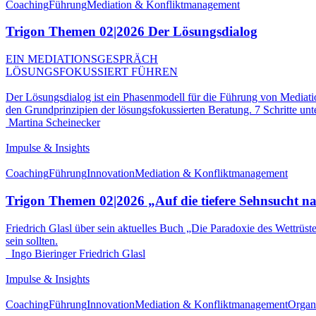
Coaching
Führung
Mediation & Konfliktmanagement
Trigon Themen 02|2026 Der Lösungsdialog
EIN MEDIATIONSGESPRÄCH
LÖSUNGSFOKUSSIERT FÜHREN
Der Lösungsdialog ist ein Phasenmodell für die Führung von Mediat
den Grundprinzipien der lösungsfokussierten Beratung. 7 Schritte un
Martina Scheinecker
Impulse & Insights
Coaching
Führung
Innovation
Mediation & Konfliktmanagement
Trigon Themen 02|2026 „Auf die tiefere Sehnsucht n
Friedrich Glasl über sein aktuelles Buch „Die Paradoxie des Wettrüs
sein sollten.
Ingo Bieringer
Friedrich Glasl
Impulse & Insights
Coaching
Führung
Innovation
Mediation & Konfliktmanagement
Organ