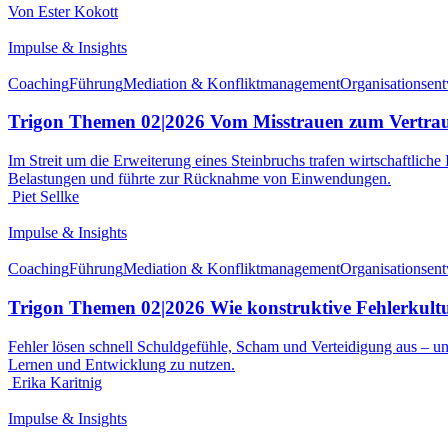
Von Ester Kokott
Impulse & Insights
Coaching
Führung
Mediation & Konfliktmanagement
Organisationsen
Trigon Themen 02|2026 Vom Misstrauen zum Vertrau
Im Streit um die Erweiterung eines Steinbruchs trafen wirtschaftliche
Belastungen und führte zur Rücknahme von Einwendungen.
Piet Sellke
Impulse & Insights
Coaching
Führung
Mediation & Konfliktmanagement
Organisationsen
Trigon Themen 02|2026 Wie konstruktive Fehlerkultu
Fehler lösen schnell Schuldgefühle, Scham und Verteidigung aus – un
Lernen und Entwicklung zu nutzen.
Erika Karitnig
Impulse & Insights