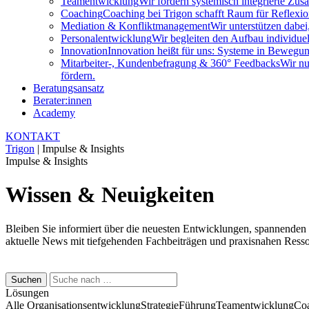
Teamentwicklung
Wir fördern systemisch integrierte Zu
Coaching
Coaching bei Trigon schafft Raum für Reflexion
Mediation & Konfliktmanagement
Wir unterstützen dabei
Personalentwicklung
Wir begleiten den Aufbau individuel
Innovation
Innovation heißt für uns: Systeme in Bewegung
Mitarbeiter-, Kundenbefragung & 360° Feedbacks
Wir nu
fördern.
Beratungsansatz
Berater:innen
Academy
KONTAKT
Trigon
|
Impulse & Insights
Impulse & Insights
Wissen & Neuigkeiten
Bleiben Sie informiert über die neuesten Entwicklungen, spannenden
aktuelle News mit tiefgehenden Fachbeiträgen und praxisnahen Ressour
Suchen
Lösungen
Alle
Organisationsentwicklung
Strategie
Führung
Teamentwicklung
Co