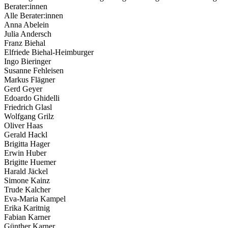
Berater:innen
Alle Berater:innen
Anna Abelein
Julia Andersch
Franz Biehal
Elfriede Biehal-Heimburger
Ingo Bieringer
Susanne Fehleisen
Markus Flägner
Gerd Geyer
Edoardo Ghidelli
Friedrich Glasl
Wolfgang Grilz
Oliver Haas
Gerald Hackl
Brigitta Hager
Erwin Huber
Brigitte Huemer
Harald Jäckel
Simone Kainz
Trude Kalcher
Eva-Maria Kampel
Erika Karitnig
Fabian Karner
Günther Karner