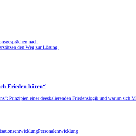
ionsgesprächen nach
terstützen den Weg zur Lösung.
ach Frieden hören“
tens“: Prinzipien einer deeskalierenden Friedenslogik und warum sich 
isationsentwicklung
Personalentwicklung