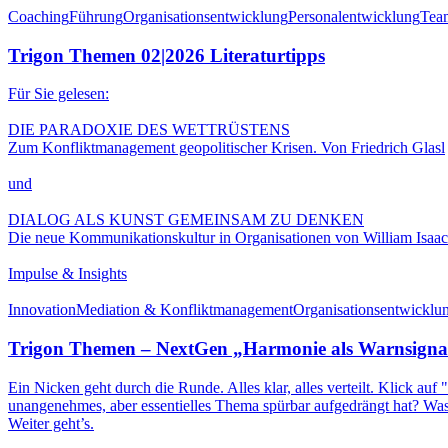
Coaching
Führung
Organisationsentwicklung
Personalentwicklung
Tea
Trigon Themen 02|2026 Literaturtipps
Für Sie gelesen:
DIE PARADOXIE DES WETTRÜSTENS
Zum Konfliktmanagement geopolitischer Krisen. Von Friedrich Glasl
und
DIALOG ALS KUNST GEMEINSAM ZU DENKEN
Die neue Kommunikationskultur in Organisationen von William Isaac
Impulse & Insights
Innovation
Mediation & Konfliktmanagement
Organisationsentwicklu
Trigon Themen – NextGen „Harmonie als Warnsigna
Ein Nicken geht durch die Runde. Alles klar, alles verteilt. Klick a
unangenehmes, aber essentielles Thema spürbar aufgedrängt hat? Was 
Weiter geht’s.