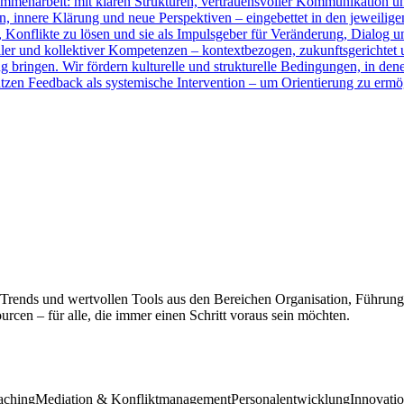
sammenarbeit: mit klaren Strukturen, vertrauensvoller Kommunikation 
, innere Klärung und neue Perspektiven – eingebettet in den jeweilige
, Konflikte zu lösen und sie als Impulsgeber für Veränderung, Dialog u
ler und kollektiver Kompetenzen – kontextbezogen, zukunftsgerichtet un
 bringen. Wir fördern kulturelle und strukturelle Bedingungen, in den
tzen Feedback als systemische Intervention – um Orientierung zu erm
 Trends und wertvollen Tools aus den Bereichen Organisation, Führung
cen – für alle, die immer einen Schritt voraus sein möchten.
aching
Mediation & Konfliktmanagement
Personalentwicklung
Innovati