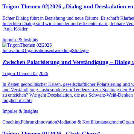
Trigon Themen 02|2026 „Dialog und Deeskalation en
Echter Dialog führt in Beziehung und neue Räume. Er schafft Klarheit
Im echten Dialog sind wir schneller und effizienter darin, lebbare V
Anja Köstler
Impulse & Insights
Innovation
Organisationsentwicklung
Strategie
Zwischen Polarisierung und Verständigung – Dialog un
Trigon Themen 02|2026
In Zeiten geopolitischer Krisen, gesellschaftlicher Polarisierung un
und Verständigung, insbesondere um Tendenzen zur Spaltung den B
zu entziehen? Wie geht Deeskalation, die aus Schwarz-Weiß-Denken
möglich macht?
Impulse & Insights
Coaching
Führung
Innovation
Mediation & Konfliktmanagement
Organ
Trigon Themen 01|2026 „Glasls Glosse“