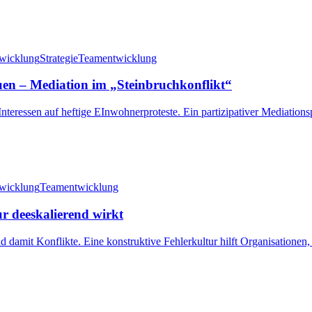
twicklung
Strategie
Teamentwicklung
en – Mediation im „Steinbruchkonflikt“
 Interessen auf heftige EInwohnerproteste. Ein partizipativer Mediatio
twicklung
Teamentwicklung
r deeskalierend wirkt
d damit Konflikte. Eine konstruktive Fehlerkultur hilft Organisatione