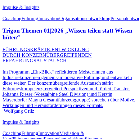
Impulse & Insights
Coaching
Führung
Innovation
Organisationsentwicklung
Personalentwi
Trigon Themen 01|2026 „Wissen teilen statt Wissen
hüten“
FÜHRUNGSKRÄFTE-ENTWICKLUNG
DURCH KONZERNÜBERGREIFENDEN
ERFAHRUNGSAUSTAUSCH
Im Programm „Ein-Blick“ reflektieren Meister:innen aus
Industriekonzernen gemeinsam operative Führung und entwickeln
diese weiter. Der konzernübergreifende Austausch stärkt
Führungskompetenz, erweitert Perspektiven und fördert Transfer.
Johanna Rieser (Voestalpine Steel Division) und Kerstin
Mayerdorfer Magna Gesamtfahrzeuggruppe) sprechen über Motive,
Wirkungen und Herausforderungen dieses Formats.
Wolfgang Grilz
Impulse & Insights
Coaching
Führung
Innovation
Mediation &
Konfliktmanagement
Personalentwicklung
Strategie