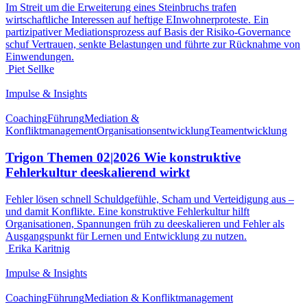
Im Streit um die Erweiterung eines Steinbruchs trafen
wirtschaftliche Interessen auf heftige EInwohnerproteste. Ein
partizipativer Mediationsprozess auf Basis der Risiko-Governance
schuf Vertrauen, senkte Belastungen und führte zur Rücknahme von
Einwendungen.
Piet Sellke
Impulse & Insights
Coaching
Führung
Mediation &
Konfliktmanagement
Organisationsentwicklung
Teamentwicklung
Trigon Themen 02|2026 Wie konstruktive
Fehlerkultur deeskalierend wirkt
Fehler lösen schnell Schuldgefühle, Scham und Verteidigung aus –
und damit Konflikte. Eine konstruktive Fehlerkultur hilft
Organisationen, Spannungen früh zu deeskalieren und Fehler als
Ausgangspunkt für Lernen und Entwicklung zu nutzen.
Erika Karitnig
Impulse & Insights
Coaching
Führung
Mediation & Konfliktmanagement