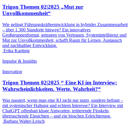
Trigon Themen 02|2025 „Mut zur
Unvollkommenheit“
Wie gelingt Führungskräfteentwicklung in hybrider Zusammenarbeit
– über 1.300 Standorte hinweg? Ein innovatives
Großgruppenformat, getragen von Vertrauen, Systemintelligenz und
Mut zur Unvollkommenheit, schafft Raum für Lernen, Austausch
und nachhaltige Entwicklung.
Erika Karitnig
Impulse & Insights
Innovation
Trigon Themen 02|2025 “ Eine KI im Interview:
Wahrscheinlichkeiten. Werte. Wahrheit?“
Was passiert, wenn man eine KI nicht nur nutzt, sondern befragt –
mit systemischer Haltung und echtem Interesse? Ein Interview mit
ChatGPT offenbart kluge Antworten, irritierende Floskeln,
überraschende Einsichten – und ein bisschen Erleichterung.
Barbara Walter-Leisch