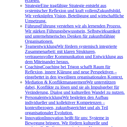
erzielen.
Strategie
Eine tragfähige Strategie entsteht aus
systemischer Reflexion und kraft vollemZukunftsbild.
Wir verknüpfen Vision, Beteiligung und wirtschaftliche
Umsetzung.
Führung
Führung verstehen wir als lernenden Prozess.
Wir stärken Führungsbewusstsein, Selbstwirksamkeit
und unternehmerisches Denken für zukunftsfähige
Organisationen.
Teamentwicklung
Wir fördern systemisch integrierte
Zusammenarbeit: mit klaren Strukturen,
vertrauensvoller Kommunikation und Entwicklung aus
dem Miteinander heraus.
Coaching
Coaching bei Trigon schafft Raum für
Reflexion, innere Klärung und neue Perspektiven –
eingebettet in den jeweiligen organisationalen Kontext.
Mediation & Konfliktmanagement
Wir unterstützen
dabei, Konflikte zu lösen und sie als Impulsgeber für
Veränderung, Dialog und kulturellen Wandel zu nutzen.
Personalentwicklung
Wir begleiten den Aufbau
individueller und kollektiver Kompetenzen –
kontextbezogen, zukunftsgerichtet und als Teil
organisationaler Evolution.
Innovation
Innovation heißt für uns: Systeme in
Bewegung bringen. Wir fördern kulturelle und