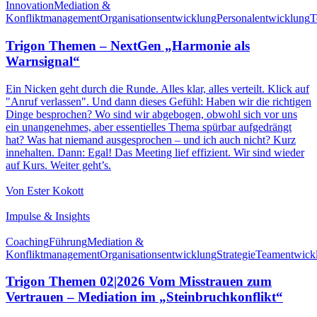
Innovation
Mediation &
Konfliktmanagement
Organisationsentwicklung
Personalentwicklung
T
Trigon Themen – NextGen „Harmonie als
Warnsignal“
Ein Nicken geht durch die Runde. Alles klar, alles verteilt. Klick auf
"Anruf verlassen". Und dann dieses Gefühl: Haben wir die richtigen
Dinge besprochen? Wo sind wir abgebogen, obwohl sich vor uns
ein unangenehmes, aber essentielles Thema spürbar aufgedrängt
hat? Was hat niemand ausgesprochen – und ich auch nicht? Kurz
innehalten. Dann: Egal! Das Meeting lief effizient. Wir sind wieder
auf Kurs. Weiter geht’s.
Von Ester Kokott
Impulse & Insights
Coaching
Führung
Mediation &
Konfliktmanagement
Organisationsentwicklung
Strategie
Teamentwick
Trigon Themen 02|2026 Vom Misstrauen zum
Vertrauen – Mediation im „Steinbruchkonflikt“