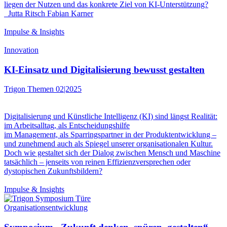
liegen der Nutzen und das konkrete Ziel von KI-Unterstützung?
Jutta Ritsch
Fabian Karner
Impulse & Insights
Innovation
KI-Einsatz und Digitalisierung bewusst gestalten
Trigon Themen 02|2025
Digitalisierung und Künstliche Intelligenz (KI) sind längst Realität:
im Arbeitsalltag, als Entscheidungshilfe
im Management, als Sparringspartner in der Produktentwicklung –
und zunehmend auch als Spiegel unserer organisationalen Kultur.
Doch wie gestaltet sich der Dialog zwischen Mensch und Maschine
tatsächlich – jenseits von reinen Effizienzversprechen oder
dystopischen Zukunftsbildern?
Impulse & Insights
Organisationsentwicklung