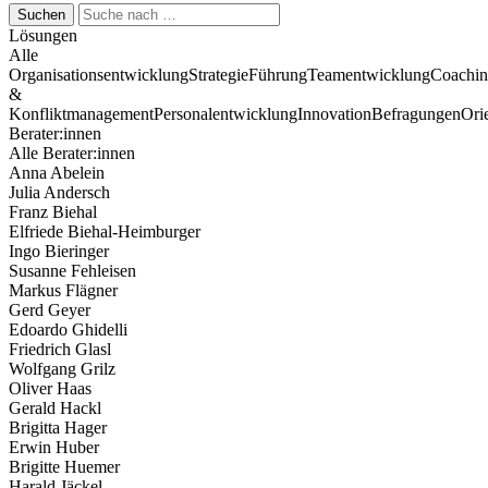
Suchen
Lösungen
Alle
Organisationsentwicklung
Strategie
Führung
Teamentwicklung
Coachi
&
Konfliktmanagement
Personalentwicklung
Innovation
Befragungen
Ori
Berater:innen
Alle Berater:innen
Anna Abelein
Julia Andersch
Franz Biehal
Elfriede Biehal-Heimburger
Ingo Bieringer
Susanne Fehleisen
Markus Flägner
Gerd Geyer
Edoardo Ghidelli
Friedrich Glasl
Wolfgang Grilz
Oliver Haas
Gerald Hackl
Brigitta Hager
Erwin Huber
Brigitte Huemer
Harald Jäckel