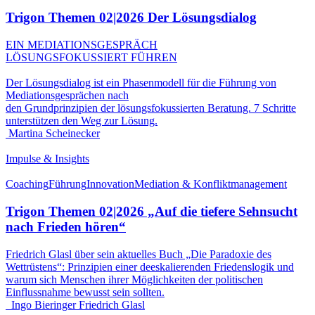
Trigon Themen 02|2026 Der Lösungsdialog
EIN MEDIATIONSGESPRÄCH
LÖSUNGSFOKUSSIERT FÜHREN
Der Lösungsdialog ist ein Phasenmodell für die Führung von
Mediationsgesprächen nach
den Grundprinzipien der lösungsfokussierten Beratung. 7 Schritte
unterstützen den Weg zur Lösung.
Martina Scheinecker
Impulse & Insights
Coaching
Führung
Innovation
Mediation & Konfliktmanagement
Trigon Themen 02|2026 „Auf die tiefere Sehnsucht
nach Frieden hören“
Friedrich Glasl über sein aktuelles Buch „Die Paradoxie des
Wettrüstens“: Prinzipien einer deeskalierenden Friedenslogik und
warum sich Menschen ihrer Möglichkeiten der politischen
Einflussnahme bewusst sein sollten.
Ingo Bieringer
Friedrich Glasl