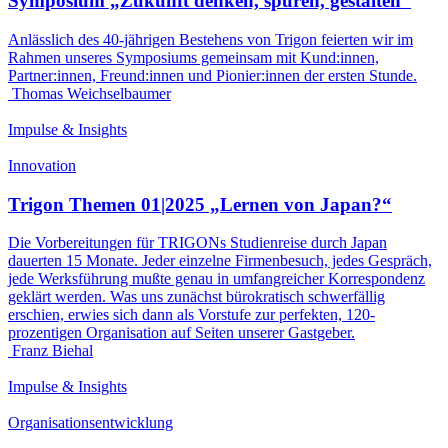
Symposium „Zukunft denken, spüren, gestalten“
Anlässlich des 40-jährigen Bestehens von Trigon feierten wir im
Rahmen unseres Symposiums gemeinsam mit Kund:innen,
Partner:innen, Freund:innen und Pionier:innen der ersten Stunde.
Thomas Weichselbaumer
Impulse & Insights
Innovation
Trigon Themen 01|2025 „Lernen von Japan?“
Die Vorbereitungen für TRIGONs Studienreise durch Japan
dauerten 15 Monate. Jeder einzelne Firmenbesuch, jedes Gespräch,
jede Werksführung mußte genau in umfangreicher Korrespondenz
geklärt werden. Was uns zunächst bürokratisch schwerfällig
erschien, erwies sich dann als Vorstufe zur perfekten, 120-
prozentigen Organisation auf Seiten unserer Gastgeber.
Franz Biehal
Impulse & Insights
Organisationsentwicklung