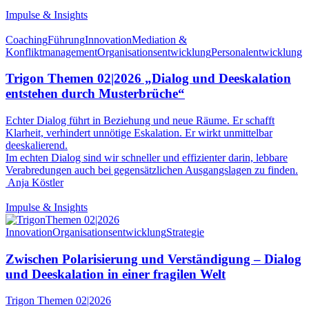
Impulse & Insights
Coaching
Führung
Innovation
Mediation &
Konfliktmanagement
Organisationsentwicklung
Personalentwicklung
Trigon Themen 02|2026 „Dialog und Deeskalation
entstehen durch Musterbrüche“
Echter Dialog führt in Beziehung und neue Räume. Er schafft
Klarheit, verhindert unnötige Eskalation. Er wirkt unmittelbar
deeskalierend.
Im echten Dialog sind wir schneller und effizienter darin, lebbare
Verabredungen auch bei gegensätzlichen Ausgangslagen zu finden.
Anja Köstler
Impulse & Insights
Innovation
Organisationsentwicklung
Strategie
Zwischen Polarisierung und Verständigung – Dialog
und Deeskalation in einer fragilen Welt
Trigon Themen 02|2026