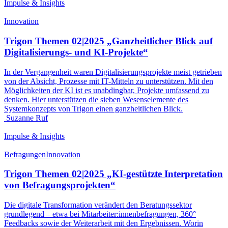
Impulse & Insights
Innovation
Trigon Themen 02|2025 „Ganzheitlicher Blick auf
Digitalisierungs- und KI-Projekte“
In der Vergangenheit waren Digitalisierungsprojekte meist getrieben
von der Absicht, Prozesse mit IT-Mitteln zu unterstützen. Mit den
Möglichkeiten der KI ist es unabdingbar, Projekte umfassend zu
denken. Hier unterstützen die sieben Wesenselemente des
Systemkonzepts von Trigon einen ganzheitlichen Blick.
Suzanne Ruf
Impulse & Insights
Befragungen
Innovation
Trigon Themen 02|2025 „KI-gestützte Interpretation
von Befragungsprojekten“
Die digitale Transformation verändert den Beratungssektor
grundlegend – etwa bei Mitarbeiter:innenbefragungen, 360°
Feedbacks sowie der Weiterarbeit mit den Ergebnissen. Worin