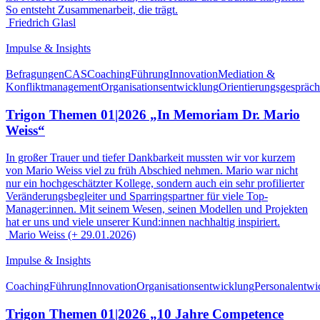
So entsteht Zusammenarbeit, die trägt.
Friedrich Glasl
Impulse & Insights
Befragungen
CAS
Coaching
Führung
Innovation
Mediation &
Konfliktmanagement
Organisationsentwicklung
Orientierungsgespräc
Trigon Themen 01|2026 „In Memoriam Dr. Mario
Weiss“
In großer Trauer und tiefer Dankbarkeit mussten wir vor kurzem
von Mario Weiss viel zu früh Abschied nehmen. Mario war nicht
nur ein hochgeschätzter Kollege, sondern auch ein sehr profilierter
Veränderungsbegleiter und Sparringspartner für viele Top-
Manager:innen. Mit seinem Wesen, seinen Modellen und Projekten
hat er uns und viele unserer Kund:innen nachhaltig inspiriert.
Mario Weiss (+ 29.01.2026)
Impulse & Insights
Coaching
Führung
Innovation
Organisationsentwicklung
Personalentwi
Trigon Themen 01|2026 „10 Jahre Competence