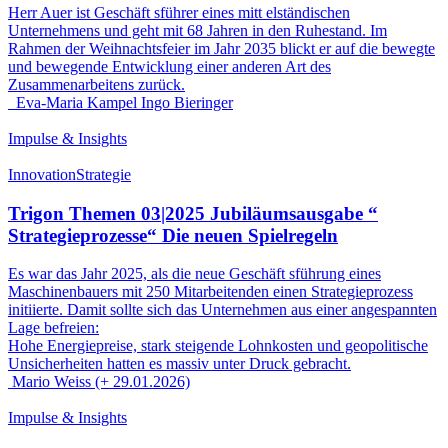
Herr Auer ist Geschäft sführer eines mitt elständischen
Unternehmens und geht mit 68 Jahren in den Ruhestand. Im
Rahmen der Weihnachtsfeier im Jahr 2035 blickt er auf die bewegte
und bewegende Entwicklung einer anderen Art des
Zusammenarbeitens zurück.
Eva-Maria Kampel
Ingo Bieringer
Impulse & Insights
Innovation
Strategie
Trigon Themen 03|2025 Jubiläumsausgabe “
Strategieprozesse“ Die neuen Spielregeln
Es war das Jahr 2025, als die neue Geschäft sführung eines
Maschinenbauers mit 250 Mitarbeitenden einen Strategieprozess
initiierte. Damit sollte sich das Unternehmen aus einer angespannten
Lage befreien:
Hohe Energiepreise, stark steigende Lohnkosten und geopolitische
Unsicherheiten hatten es massiv unter Druck gebracht.
Mario Weiss (+ 29.01.2026)
Impulse & Insights