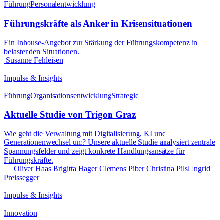
Führung
Personalentwicklung
Führungskräfte als Anker in Krisensituationen
Ein Inhouse-Angebot zur Stärkung der Führungskompetenz in
belastenden Situationen.
Susanne Fehleisen
Impulse & Insights
Führung
Organisationsentwicklung
Strategie
Aktuelle Studie von Trigon Graz
Wie geht die Verwaltung mit Digitalisierung, KI und
Generationenwechsel um? Unsere aktuelle Studie analysiert zentrale
Spannungsfelder und zeigt konkrete Handlungsansätze für
Führungskräfte.
Oliver Haas
Brigitta Hager
Clemens Piber
Christina Pilsl
Ingrid
Preissegger
Impulse & Insights
Innovation