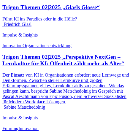
Trigon Themen 02|2025 „Glasls Glosse“
Führt KI ins Paradies oder in die Hölle?
Friedrich Glasl
Impulse & Insights
Innovation
Organisationsentwicklung
Trigon Themen 02|2025 „Perspektive NextGen –
Lernkultur für KI: Offenheit zählt mehr als Alter“
Der Einsatz von KI in Organisationen erfordert neue Lernwege und
Denkformen. Zwischen steiler Lernkurve und großen
Erfahrungsspannen gilt es, Lernkultur aktiv zu gestalten. Wie das
gelingen kann, bespricht Sabine Matschedolnig im Gespräch mit
Pascal Aeschlimann von Epic Fusion, dem Schweizer Spezialisten
für Modern Workplace Lösungen.
Sabine Matschedolnig
Impulse & Insights
Führung
Innovation