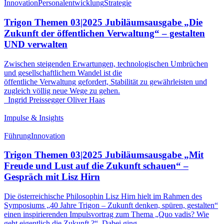
Innovation
Personalentwicklung
Strategie
Trigon Themen 03|2025 Jubiläumsausgabe „Die
Zukunft der öffentlichen Verwaltung“ – gestalten
UND verwalten
Zwischen steigenden Erwartungen, technologischen Umbrüchen
und gesellschaftlichem Wandel ist die
öffentliche Verwaltung gefordert, Stabilität zu gewährleisten und
zugleich völlig neue Wege zu gehen.
Ingrid Preissegger
Oliver Haas
Impulse & Insights
Führung
Innovation
Trigon Themen 03|2025 Jubiläumsausgabe „Mit
Freude und Lust auf die Zukunft schauen“ –
Gespräch mit Lisz Hirn
Die österreichische Philosophin Lisz Hirn hielt im Rahmen des
Symposiums „40 Jahre Trigon – Zukunft denken, spüren, gestalten“
einen inspirierenden Impulsvortrag zum Thema „Quo vadis? Wie
geht eigentlich die Zukunft ?“. Dabei ging