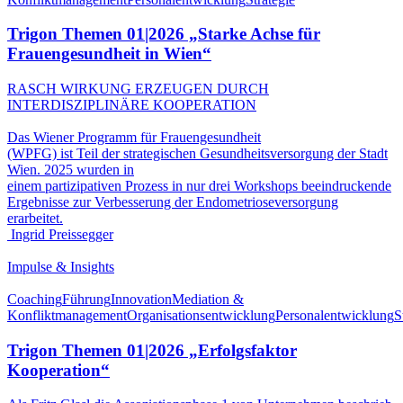
Trigon Themen 01|2026 „Starke Achse für
Frauengesundheit in Wien“
RASCH WIRKUNG ERZEUGEN DURCH
INTERDISZIPLINÄRE KOOPERATION
Das Wiener Programm für Frauengesundheit
(WPFG) ist Teil der strategischen Gesundheitsversorgung der Stadt
Wien. 2025 wurden in
einem partizipativen Prozess in nur drei Workshops beeindruckende
Ergebnisse zur Verbesserung der Endometrioseversorgung
erarbeitet.
Ingrid Preissegger
Impulse & Insights
Coaching
Führung
Innovation
Mediation &
Konfliktmanagement
Organisationsentwicklung
Personalentwicklung
S
Trigon Themen 01|2026 „Erfolgsfaktor
Kooperation“