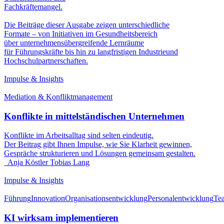
Fachkräftemangel.
Die Beiträge dieser Ausgabe zeigen unterschiedliche
Formate – von Initiativen im Gesundheitsbereich
über unternehmensübergreifende Lernräume
für Führungskräfte bis hin zu langfristigen Industrieund
Hochschulpartnerschaften.
Impulse & Insights
Mediation & Konfliktmanagement
Konflikte in mittelständischen Unternehmen
Konflikte im Arbeitsalltag sind selten eindeutig.
Der Beitrag gibt Ihnen Impulse, wie Sie Klarheit gewinnen,
Gespräche strukturieren und Lösungen gemeinsam gestalten.
Anja Köstler
Tobias Lang
Impulse & Insights
Führung
Innovation
Organisationsentwicklung
Personalentwicklung
Te
KI wirksam implementieren