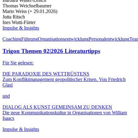
Barbara Walter-Leisch
Thomas Weichselbaumer
Mario Weiss (+ 29.01.2026)
Jutta Ritsch
Ines Wutti-Fürter
Impulse & Insights
Coaching
Führung
Organisationsentwicklung
Personalentwicklung
Tea
Trigon Themen 02|2026 Literaturtipps
Für Sie gelesen:
DIE PARADOXIE DES WETTRÜSTENS
Zum Konfliktmanagement geopolitischer Krisen. Von Friedrich
Glasl
und
DIALOG ALS KUNST GEMEINSAM ZU DENKEN
Die neue Kommunikationskultur in Organisationen von William
Isaacs
Impulse & Insights