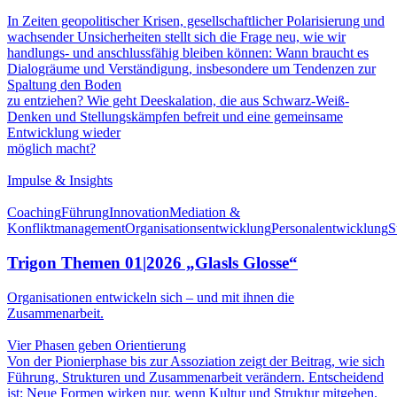
In Zeiten geopolitischer Krisen, gesellschaftlicher Polarisierung und
wachsender Unsicherheiten stellt sich die Frage neu, wie wir
handlungs- und anschlussfähig bleiben können: Wann braucht es
Dialogräume und Verständigung, insbesondere um Tendenzen zur
Spaltung den Boden
zu entziehen? Wie geht Deeskalation, die aus Schwarz-Weiß-
Denken und Stellungskämpfen befreit und eine gemeinsame
Entwicklung wieder
möglich macht?
Impulse & Insights
Coaching
Führung
Innovation
Mediation &
Konfliktmanagement
Organisationsentwicklung
Personalentwicklung
S
Trigon Themen 01|2026 „Glasls Glosse“
Organisationen entwickeln sich – und mit ihnen die
Zusammenarbeit.
Vier Phasen geben Orientierung
Von der Pionierphase bis zur Assoziation zeigt der Beitrag, wie sich
Führung, Strukturen und Zusammenarbeit verändern. Entscheidend
ist: Neue Formen wirken nur, wenn Kultur und Struktur mitgehen.