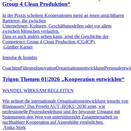
Group 4 Clean Produktion“
In der Praxis scheitern Kooperationen meist an jenen unsichtbaren
Barrieren, die zwischen
Unternehmen, Kulturen, Geschäftsmodellen oder vor allem
zwischen Menschen verlaufen.
Dass es auch anders gehen kann, zeigt die Geschichte der
Competence Group 4 Clean Production (CG4CP).
Günther Karner
Impulse & Insights
Coaching
Führung
Innovation
Organisationsentwicklung
Personalentwi
Trigon Themen 01|2026 „Kooperation entwicklen“
WANDEL WIRKSAM BEGLEITEN
Wie gelingt die internationale Organisationsentwicklung jenseits von
Blaupausen? Das Projekt AUT–BOKU 2030 zeigt, wie
professionelle Prozessbegleitung und der bewusste Umgang mit
Spannungen den Weg von unterstützender Zusammenarbeit zu
nachhaltiger Kooperation auf Augenhöhe ermöglichen.
Anika Stork