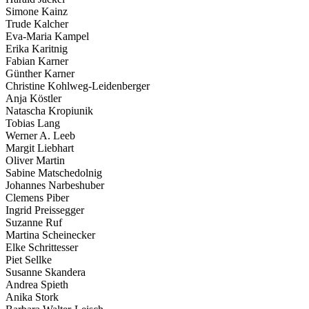
Simone Kainz
Trude Kalcher
Eva-Maria Kampel
Erika Karitnig
Fabian Karner
Günther Karner
Christine Kohlweg-Leidenberger
Anja Köstler
Natascha Kropiunik
Tobias Lang
Werner A. Leeb
Margit Liebhart
Oliver Martin
Sabine Matschedolnig
Johannes Narbeshuber
Clemens Piber
Ingrid Preissegger
Suzanne Ruf
Martina Scheinecker
Elke Schrittesser
Piet Sellke
Susanne Skandera
Andrea Spieth
Anika Stork