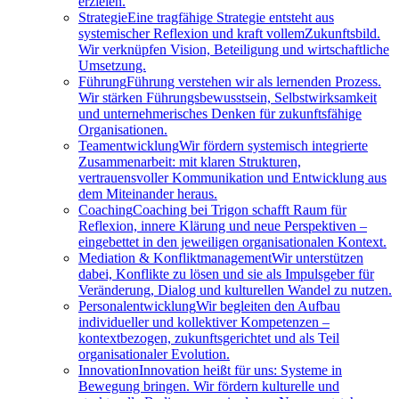
erzielen.
Strategie
Eine tragfähige Strategie entsteht aus
systemischer Reflexion und kraft vollemZukunftsbild.
Wir verknüpfen Vision, Beteiligung und wirtschaftliche
Umsetzung.
Führung
Führung verstehen wir als lernenden Prozess.
Wir stärken Führungsbewusstsein, Selbstwirksamkeit
und unternehmerisches Denken für zukunftsfähige
Organisationen.
Teamentwicklung
Wir fördern systemisch integrierte
Zusammenarbeit: mit klaren Strukturen,
vertrauensvoller Kommunikation und Entwicklung aus
dem Miteinander heraus.
Coaching
Coaching bei Trigon schafft Raum für
Reflexion, innere Klärung und neue Perspektiven –
eingebettet in den jeweiligen organisationalen Kontext.
Mediation & Konfliktmanagement
Wir unterstützen
dabei, Konflikte zu lösen und sie als Impulsgeber für
Veränderung, Dialog und kulturellen Wandel zu nutzen.
Personalentwicklung
Wir begleiten den Aufbau
individueller und kollektiver Kompetenzen –
kontextbezogen, zukunftsgerichtet und als Teil
organisationaler Evolution.
Innovation
Innovation heißt für uns: Systeme in
Bewegung bringen. Wir fördern kulturelle und