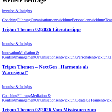
Weitere Beiträge
Impulse & Insights
Coaching
Führung
Organisationsentwicklung
Personalentwicklung
Tea
Trigon Themen 02|2026 Literaturtipps
Impulse & Insights
Innovation
Mediation &
Konfliktmanagement
Organisationsentwicklung
Personalentwicklung
T
Trigon Themen – NextGen „Harmonie als
Warnsignal“
Impulse & Insights
Coaching
Führung
Mediation &
Konfliktmanagement
Organisationsentwicklung
Strategie
Teamentwick
Trigon Themen 02|2026 Vom Misstrauen zum