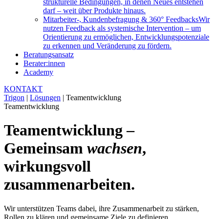
strukturelle Bedingungen, in denen Neues entstehen
darf – weit über Produkte hinaus.
Mitarbeiter-, Kundenbefragung & 360° Feedbacks
Wir
nutzen Feedback als systemische Intervention – um
Orientierung zu ermöglichen, Entwicklungspotenziale
zu erkennen und Veränderung zu fördern.
Beratungsansatz
Berater:innen
Academy
KONTAKT
Trigon
|
Lösungen
|
Teamentwicklung
Teamentwicklung
Teamentwicklung –
Gemeinsam
wachsen
,
wirkungsvoll
zusammenarbeiten.
Wir unterstützen Teams dabei, ihre Zusammenarbeit zu stärken,
Rollen zu klären und gemeinsame Ziele zu definieren.