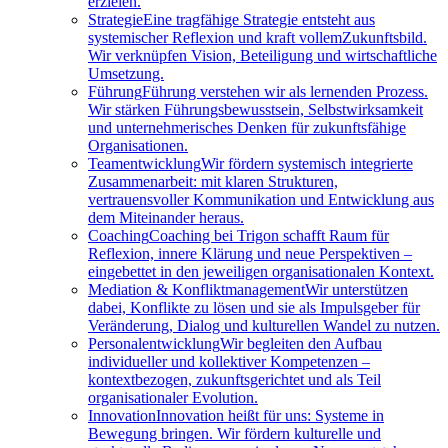
erzielen.
Strategie
Eine tragfähige Strategie entsteht aus
systemischer Reflexion und kraft vollemZukunftsbild.
Wir verknüpfen Vision, Beteiligung und wirtschaftliche
Umsetzung.
Führung
Führung verstehen wir als lernenden Prozess.
Wir stärken Führungsbewusstsein, Selbstwirksamkeit
und unternehmerisches Denken für zukunftsfähige
Organisationen.
Teamentwicklung
Wir fördern systemisch integrierte
Zusammenarbeit: mit klaren Strukturen,
vertrauensvoller Kommunikation und Entwicklung aus
dem Miteinander heraus.
Coaching
Coaching bei Trigon schafft Raum für
Reflexion, innere Klärung und neue Perspektiven –
eingebettet in den jeweiligen organisationalen Kontext.
Mediation & Konfliktmanagement
Wir unterstützen
dabei, Konflikte zu lösen und sie als Impulsgeber für
Veränderung, Dialog und kulturellen Wandel zu nutzen.
Personalentwicklung
Wir begleiten den Aufbau
individueller und kollektiver Kompetenzen –
kontextbezogen, zukunftsgerichtet und als Teil
organisationaler Evolution.
Innovation
Innovation heißt für uns: Systeme in
Bewegung bringen. Wir fördern kulturelle und