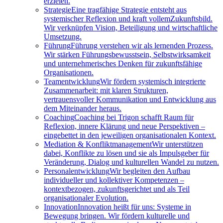
erzielen.
Strategie
Eine tragfähige Strategie entsteht aus
systemischer Reflexion und kraft vollemZukunftsbild.
Wir verknüpfen Vision, Beteiligung und wirtschaftliche
Umsetzung.
Führung
Führung verstehen wir als lernenden Prozess.
Wir stärken Führungsbewusstsein, Selbstwirksamkeit
und unternehmerisches Denken für zukunftsfähige
Organisationen.
Teamentwicklung
Wir fördern systemisch integrierte
Zusammenarbeit: mit klaren Strukturen,
vertrauensvoller Kommunikation und Entwicklung aus
dem Miteinander heraus.
Coaching
Coaching bei Trigon schafft Raum für
Reflexion, innere Klärung und neue Perspektiven –
eingebettet in den jeweiligen organisationalen Kontext.
Mediation & Konfliktmanagement
Wir unterstützen
dabei, Konflikte zu lösen und sie als Impulsgeber für
Veränderung, Dialog und kulturellen Wandel zu nutzen.
Personalentwicklung
Wir begleiten den Aufbau
individueller und kollektiver Kompetenzen –
kontextbezogen, zukunftsgerichtet und als Teil
organisationaler Evolution.
Innovation
Innovation heißt für uns: Systeme in
Bewegung bringen. Wir fördern kulturelle und