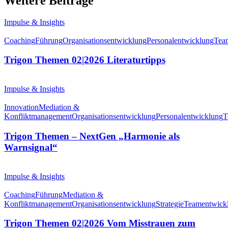
Weitere Beiträge
Impulse & Insights
Coaching
Führung
Organisationsentwicklung
Personalentwicklung
Tea
Trigon Themen 02|2026 Literaturtipps
Impulse & Insights
Innovation
Mediation &
Konfliktmanagement
Organisationsentwicklung
Personalentwicklung
T
Trigon Themen – NextGen „Harmonie als
Warnsignal“
Impulse & Insights
Coaching
Führung
Mediation &
Konfliktmanagement
Organisationsentwicklung
Strategie
Teamentwick
Trigon Themen 02|2026 Vom Misstrauen zum