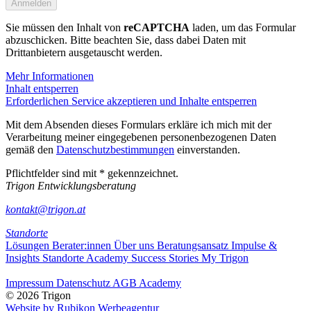
Sie müssen den Inhalt von
reCAPTCHA
laden, um das Formular
abzuschicken. Bitte beachten Sie, dass dabei Daten mit
Drittanbietern ausgetauscht werden.
Mehr Informationen
Inhalt entsperren
Erforderlichen Service akzeptieren und Inhalte entsperren
Mit dem Absenden dieses Formulars erkläre ich mich mit der
Verarbeitung meiner eingegebenen personenbezogenen Daten
gemäß den
Datenschutzbestimmungen
einverstanden.
Pflichtfelder sind mit * gekennzeichnet.
Trigon Entwicklungsberatung
kontakt@trigon.at
Standorte
Lösungen
Berater:innen
Über uns
Beratungsansatz
Impulse &
Insights
Standorte
Academy
Success Stories
My Trigon
Impressum
Datenschutz
AGB Academy
© 2026 Trigon
Website by Rubikon Werbeagentur