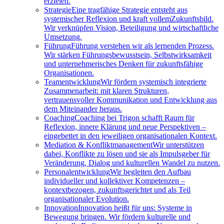
erzielen.
Strategie
Eine tragfähige Strategie entsteht aus
systemischer Reflexion und kraft vollemZukunftsbild.
Wir verknüpfen Vision, Beteiligung und wirtschaftliche
Umsetzung.
Führung
Führung verstehen wir als lernenden Prozess.
Wir stärken Führungsbewusstsein, Selbstwirksamkeit
und unternehmerisches Denken für zukunftsfähige
Organisationen.
Teamentwicklung
Wir fördern systemisch integrierte
Zusammenarbeit: mit klaren Strukturen,
vertrauensvoller Kommunikation und Entwicklung aus
dem Miteinander heraus.
Coaching
Coaching bei Trigon schafft Raum für
Reflexion, innere Klärung und neue Perspektiven –
eingebettet in den jeweiligen organisationalen Kontext.
Mediation & Konfliktmanagement
Wir unterstützen
dabei, Konflikte zu lösen und sie als Impulsgeber für
Veränderung, Dialog und kulturellen Wandel zu nutzen.
Personalentwicklung
Wir begleiten den Aufbau
individueller und kollektiver Kompetenzen –
kontextbezogen, zukunftsgerichtet und als Teil
organisationaler Evolution.
Innovation
Innovation heißt für uns: Systeme in
Bewegung bringen. Wir fördern kulturelle und