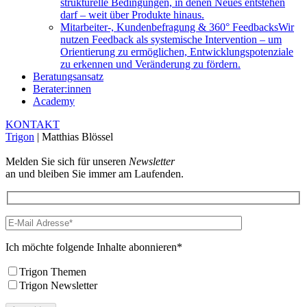
strukturelle Bedingungen, in denen Neues entstehen
darf – weit über Produkte hinaus.
Mitarbeiter-, Kundenbefragung & 360° Feedbacks
Wir
nutzen Feedback als systemische Intervention – um
Orientierung zu ermöglichen, Entwicklungspotenziale
zu erkennen und Veränderung zu fördern.
Beratungsansatz
Berater:innen
Academy
KONTAKT
Trigon
|
Matthias Blössel
Melden Sie sich für unseren
Newsletter
an und bleiben Sie immer am Laufenden.
Ich möchte folgende Inhalte abonnieren*
Trigon Themen
Trigon Newsletter