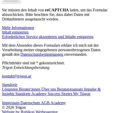
Sie müssen den Inhalt von
reCAPTCHA
laden, um das Formular
abzuschicken. Bitte beachten Sie, dass dabei Daten mit
Drittanbietern ausgetauscht werden.
Mehr Informationen
Inhalt entsperren
Erforderlichen Service akzeptieren und Inhalte entsperren
Mit dem Absenden dieses Formulars erkläre ich mich mit der
Verarbeitung meiner eingegebenen personenbezogenen Daten
gemäß den
Datenschutzbestimmungen
einverstanden.
Pflichtfelder sind mit * gekennzeichnet.
Trigon Entwicklungsberatung
kontakt@trigon.at
Standorte
Lösungen
Berater:innen
Über uns
Beratungsansatz
Impulse &
Insights
Standorte
Academy
Success Stories
My Trigon
Impressum
Datenschutz
AGB Academy
© 2026 Trigon
Website by Rubikon Werbeagentur