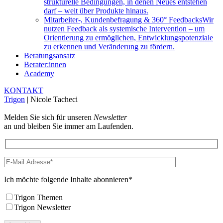
strukturelle Bedingungen, in denen Neues entstehen
darf – weit über Produkte hinaus.
Mitarbeiter-, Kundenbefragung & 360° Feedbacks
Wir
nutzen Feedback als systemische Intervention – um
Orientierung zu ermöglichen, Entwicklungspotenziale
zu erkennen und Veränderung zu fördern.
Beratungsansatz
Berater:innen
Academy
KONTAKT
Trigon
|
Nicole Tacheci
Melden Sie sich für unseren
Newsletter
an und bleiben Sie immer am Laufenden.
Ich möchte folgende Inhalte abonnieren*
Trigon Themen
Trigon Newsletter