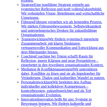
erzielen.
Strategie
Eine tragfähige Strategie entsteht aus
systemischer Reflexion und kraft vollemZukunftsbild.
Wir verknüpfen Vision, Beteiligung und wirtschaftliche
Umsetzung.
Führung
Führung verstehen wir als lernenden Prozess.
Wir stärken Führungsbewusstsein, Selbstwirksamkeit
und unternehmerisches Denken für zukunftsfähige
Organisationen.
Teamentwicklung
Wir fördern systemisch integrierte
Zusammenarbeit: mit klaren Strukturen,
vertrauensvoller Kommunikation und Entwicklung aus
dem Miteinander heraus.
Coaching
Coaching bei Trigon schafft Raum für
Reflexion, innere Klärung und neue Perspektiven –
eingebettet in den jeweiligen organisationalen Kontext.
Mediation & Konfliktmanagement
Wir unterstützen
dabei, Konflikte zu lösen und sie als Impulsgeber für
Veränderung, Dialog und kulturellen Wandel zu nutzen.
Personalentwicklung
Wir begleiten den Aufbau
individueller und kollektiver Kompetenzen –
kontextbezogen, zukunftsgerichtet und als Teil
organisationaler Evolution.
Innovation
Innovation heißt für uns: Systeme in
Bewegung bringen. Wir fördern kulturelle und