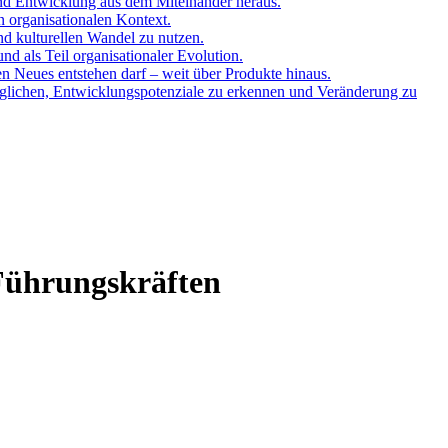
und Entwicklung aus dem Miteinander heraus.
n organisationalen Kontext.
nd kulturellen Wandel zu nutzen.
d als Teil organisationaler Evolution.
en Neues entstehen darf – weit über Produkte hinaus.
öglichen, Entwicklungspotenziale zu erkennen und Veränderung zu
 Führungskräften