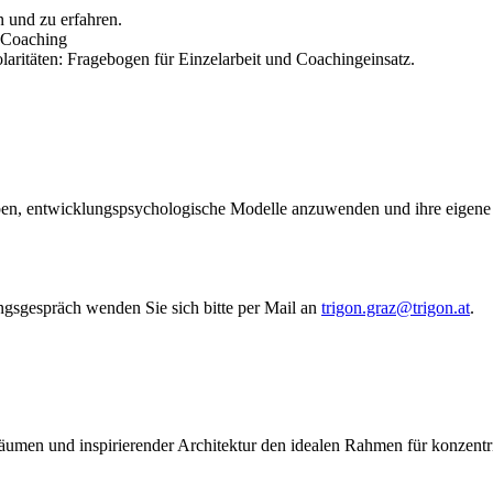
n und zu erfahren.
d Coaching
aritäten: Fragebogen für Einzelarbeit und Coachingeinsatz.
 haben, entwicklungspsychologische Modelle anzuwenden und ihre eigen
gsgespräch wenden Sie sich bitte per Mail an
trigon.graz@trigon.at
.
men und inspirierender Architektur den idealen Rahmen für konzentri