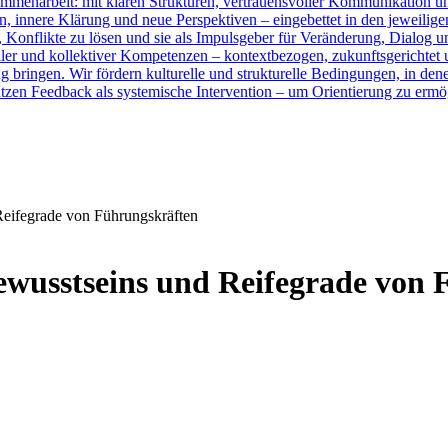
sammenarbeit: mit klaren Strukturen, vertrauensvoller Kommunikation 
, innere Klärung und neue Perspektiven – eingebettet in den jeweilige
, Konflikte zu lösen und sie als Impulsgeber für Veränderung, Dialog u
ler und kollektiver Kompetenzen – kontextbezogen, zukunftsgerichtet un
 bringen. Wir fördern kulturelle und strukturelle Bedingungen, in den
tzen Feedback als systemische Intervention – um Orientierung zu erm
Reifegrade von Führungskräften
ewusstseins und Reifegrade von