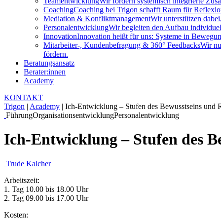
Teamentwicklung
Wir fördern systemisch integrierte Zu
Coaching
Coaching bei Trigon schafft Raum für Reflexion
Mediation & Konfliktmanagement
Wir unterstützen dabei
Personalentwicklung
Wir begleiten den Aufbau individuel
Innovation
Innovation heißt für uns: Systeme in Bewegung
Mitarbeiter-, Kundenbefragung & 360° Feedbacks
Wir nu
fördern.
Beratungsansatz
Berater:innen
Academy
KONTAKT
Trigon
|
Academy
|
Ich-Entwicklung – Stufen des Bewusstseins und 
Führung
Organisationsentwicklung
Personalentwicklung
Ich-Entwicklung – Stufen des B
Trude Kalcher
Arbeitszeit:
1. Tag 10.00 bis 18.00 Uhr
2. Tag 09.00 bis 17.00 Uhr
Kosten: