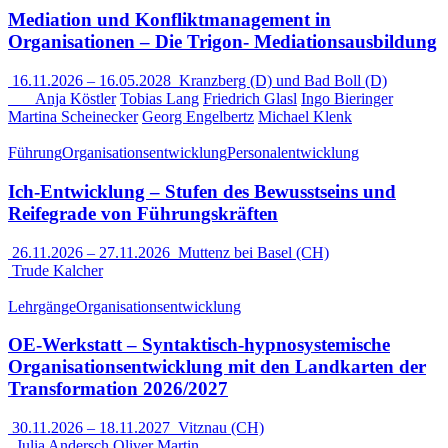
Mediation und Konfliktmanagement in
Organisationen – Die Trigon- Mediationsausbildung
16.11.2026
–
16.05.2028
Kranzberg (D) und Bad Boll (D)
Anja Köstler
Tobias Lang
Friedrich Glasl
Ingo Bieringer
Martina Scheinecker
Georg Engelbertz
Michael Klenk
Führung
Organisationsentwicklung
Personalentwicklung
Ich-Entwicklung – Stufen des Bewusstseins und
Reifegrade von Führungskräften
26.11.2026
–
27.11.2026
Muttenz bei Basel (CH)
Trude Kalcher
Lehrgänge
Organisationsentwicklung
OE-Werkstatt – Syntaktisch-hypnosystemische
Organisationsentwicklung mit den Landkarten der
Transformation 2026/2027
30.11.2026
–
18.11.2027
Vitznau (CH)
Julia Andersch
Oliver Martin