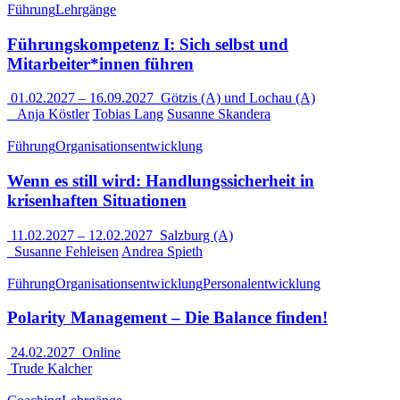
Führung
Lehrgänge
Führungskompetenz I: Sich selbst und
Mitarbeiter*innen führen
01.02.2027
–
16.09.2027
Götzis (A) und Lochau (A)
Anja Köstler
Tobias Lang
Susanne Skandera
Führung
Organisationsentwicklung
Wenn es still wird: Handlungssicherheit in
krisenhaften Situationen
11.02.2027
–
12.02.2027
Salzburg (A)
Susanne Fehleisen
Andrea Spieth
Führung
Organisationsentwicklung
Personalentwicklung
Polarity Management – Die Balance finden!
24.02.2027
Online
Trude Kalcher