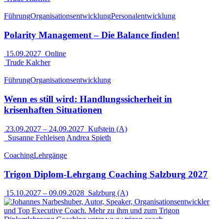
Führung
Organisationsentwicklung
Personalentwicklung
Polarity Management – Die Balance finden!
15.09.2027
Online
Trude Kalcher
Führung
Organisationsentwicklung
Wenn es still wird: Handlungssicherheit in
krisenhaften Situationen
23.09.2027
–
24.09.2027
Kufstein (A)
Susanne Fehleisen
Andrea Spieth
Coaching
Lehrgänge
Trigon Diplom-Lehrgang Coaching Salzburg 2027
15.10.2027
–
09.09.2028
Salzburg (A)