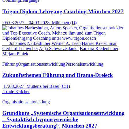
Coaching
Lehrgänge
Trigon Diplom-Lehrgang Coaching München 2027
05.03.2027
–
04.03.2028
München (D)
Johannes Narbeshuber
Werner A. Leeb
Harriet Kretschmar
Gerhard Leinweber
Anja Schwarze-Janka
Barbara Riedenbauer
Mirjam Piniek
Führung
Organisationsentwicklung
Personalentwicklung
Zukunftsthemen Führung und Drama-Dreieck
17.03.2027
Muttenz bei Basel (CH)
Trude Kalcher
Organisationsentwicklung
Grundkurs „Systemische Organisationsentwicklung
– Syntaktisch-hypnosystemische
Entwicklungsberatung“, München 2027