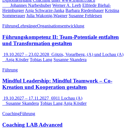
Johannes Narbeshuber
Werner A. Leeb
Elfriede Biehal-
Heimburger
Anja Schwarze-Janka
Barbara Riedenbauer
Kristina
Sommerauer
Julia Wakonig-Wagner
Susanne Fehleisen
Führung
Lehrgänge
Organisationsentwicklung
Führungskompetenz II: Team-Potentiale entfalten
und Transformation gestalten
19.10.2027
–
23.02.2028
Götzis, Vorarlberg, (A) und Lochau (A)
Anja Köstler
Tobias Lang
Susanne Skandera
Führung
Mindful Leadership: Mindful Teamwork – Co-
Kreation und Kooperation gestalten
19.10.2027
–
17.11.2027
6911 Lochau (A)
Susanne Skandera
Tobias Lang
Anja Köstler
Coaching
Führung
Coaching LAB Advanced