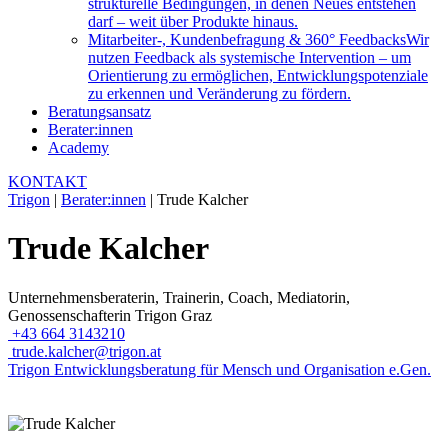
strukturelle Bedingungen, in denen Neues entstehen
darf – weit über Produkte hinaus.
Mitarbeiter-, Kundenbefragung & 360° Feedbacks
Wir
nutzen Feedback als systemische Intervention – um
Orientierung zu ermöglichen, Entwicklungspotenziale
zu erkennen und Veränderung zu fördern.
Beratungsansatz
Berater:innen
Academy
KONTAKT
Trigon
|
Berater:innen
|
Trude Kalcher
Trude Kalcher
Unternehmensberaterin, Trainerin, Coach, Mediatorin,
Genossenschafterin Trigon Graz
+43 664 3143210
trude.kalcher@trigon.at
Trigon Entwicklungsberatung für Mensch und Organisation e.Gen.