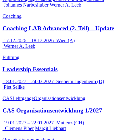
Johannes Narbeshuber
Werner A. Leeb
Coaching
Coaching LAB Advanced (2. Teil) – Update
17.12.2026
–
18.12.2026
Wien (A)
Werner A. Leeb
Führung
Leadership Essentials
18.01.2027
–
24.03.2027
Seeheim-Jugenheim (D)
Piet Sellke
CAS
Lehrgänge
Organisationsentwicklung
CAS Organisationsentwicklung 1/2027
19.01.2027
–
22.01.2027
Muttenz (CH)
Clemens Piber
Margit Liebhart
Organisationsentwicklung