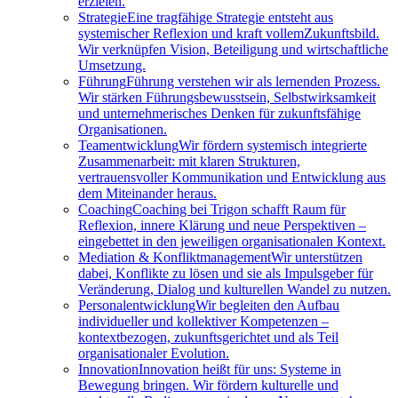
erzielen.
Strategie
Eine tragfähige Strategie entsteht aus
systemischer Reflexion und kraft vollemZukunftsbild.
Wir verknüpfen Vision, Beteiligung und wirtschaftliche
Umsetzung.
Führung
Führung verstehen wir als lernenden Prozess.
Wir stärken Führungsbewusstsein, Selbstwirksamkeit
und unternehmerisches Denken für zukunftsfähige
Organisationen.
Teamentwicklung
Wir fördern systemisch integrierte
Zusammenarbeit: mit klaren Strukturen,
vertrauensvoller Kommunikation und Entwicklung aus
dem Miteinander heraus.
Coaching
Coaching bei Trigon schafft Raum für
Reflexion, innere Klärung und neue Perspektiven –
eingebettet in den jeweiligen organisationalen Kontext.
Mediation & Konfliktmanagement
Wir unterstützen
dabei, Konflikte zu lösen und sie als Impulsgeber für
Veränderung, Dialog und kulturellen Wandel zu nutzen.
Personalentwicklung
Wir begleiten den Aufbau
individueller und kollektiver Kompetenzen –
kontextbezogen, zukunftsgerichtet und als Teil
organisationaler Evolution.
Innovation
Innovation heißt für uns: Systeme in
Bewegung bringen. Wir fördern kulturelle und