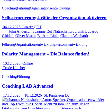
Coaching
Führung
Organisationsentwicklung
Selbsterneuerungskräfte der Organisation aktivieren
04.12.2026
Luzern (CH)
Julia Andersch
Suzanne Ruf
Natascha Kropiunik
Edoardo
Ghidelli
Oliver Martin
Barbara Linke
Claudia Wenhardt
Führung
Organisationsentwicklung
Personalentwicklung
Polarity Management – Die Balance finden!
10.12.2026
Online
Trude Kalcher
Coaching
Führung
Coaching LAB Advanced
17.12.2026
–
18.12.2026
St. Pantaleon (A)