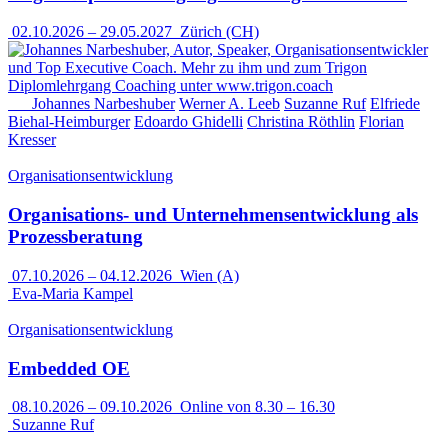
02.10.2026
–
29.05.2027
Zürich (CH)
Johannes Narbeshuber
Werner A. Leeb
Suzanne Ruf
Elfriede
Biehal-Heimburger
Edoardo Ghidelli
Christina Röthlin
Florian
Kresser
Organisationsentwicklung
Organisations- und Unternehmensentwicklung als
Prozessberatung
07.10.2026
–
04.12.2026
Wien (A)
Eva-Maria Kampel
Organisationsentwicklung
Embedded OE
08.10.2026
–
09.10.2026
Online von 8.30 – 16.30
Suzanne Ruf