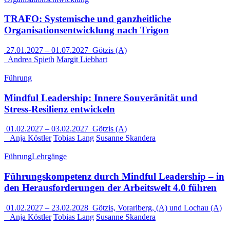
TRAFO: Systemische und ganzheitliche
Organisationsentwicklung nach Trigon
27.01.2027
–
01.07.2027
Götzis (A)
Andrea Spieth
Margit Liebhart
Führung
Mindful Leadership: Innere Souveränität und
Stress-Resilienz entwickeln
01.02.2027
–
03.02.2027
Götzis (A)
Anja Köstler
Tobias Lang
Susanne Skandera
Führung
Lehrgänge
Führungskompetenz durch Mindful Leadership – in
den Herausforderungen der Arbeitswelt 4.0 führen
01.02.2027
–
23.02.2028
Götzis, Vorarlberg, (A) und Lochau (A)
Anja Köstler
Tobias Lang
Susanne Skandera