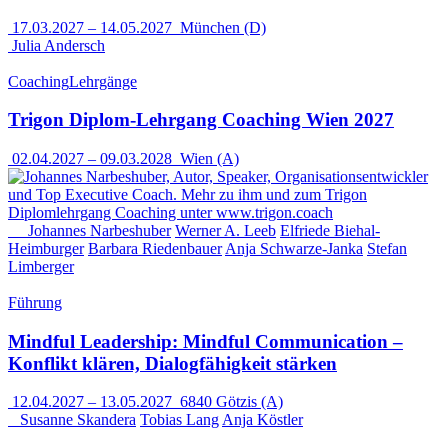
17.03.2027
–
14.05.2027
München (D)
Julia Andersch
Coaching
Lehrgänge
Trigon Diplom-Lehrgang Coaching Wien 2027
02.04.2027
–
09.03.2028
Wien (A)
Johannes Narbeshuber
Werner A. Leeb
Elfriede Biehal-
Heimburger
Barbara Riedenbauer
Anja Schwarze-Janka
Stefan
Limberger
Führung
Mindful Leadership: Mindful Communication –
Konflikt klären, Dialogfähigkeit stärken
12.04.2027
–
13.05.2027
6840 Götzis (A)
Susanne Skandera
Tobias Lang
Anja Köstler