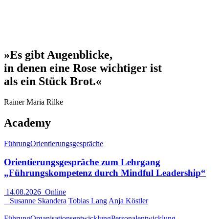
»Es gibt Augenblicke,
in denen eine Rose wichtiger ist
als ein Stück Brot.«
Rainer Maria Rilke
Academy
Führung
Orientierungsgespräche
Orientierungsgespräche zum Lehrgang
„Führungskompetenz durch Mindful Leadership“
14.08.2026
Online
Susanne Skandera
Tobias Lang
Anja Köstler
Führung
Organisationsentwicklung
Personalentwicklung