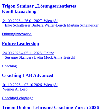
Trigon Seminar „Lösungsorientiertes
Konfliktcoaching“
21.09.2026
–
26.01.2027
Wien (A)
Elke Schrittesser
Barbara Walter-Leisch
Martina Scheinecker
Führung
Innovation
Future Leadership
24.09.2026
–
05.11.2026
Online
Susanne Skandera
Lydia Muck
Anna Treischl
Coaching
Coaching LAB Advanced
01.10.2026
–
02.10.2026
Wien (A)
Werner A. Leeb
Coaching
Lehrgänge
Trigon Diplom-Lehrgang Coaching Zürich 2026