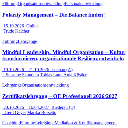
Führung
Organisationsentwicklung
Personalentwicklung
Polarity Management – Die Balance finden!
15.10.2026
Online
Trude Kalcher
Führung
Lehrgänge
Mindful Leadership: Mindful Organisation – Kultur
transformieren, organisationale Resilienz entwickeln
19.10.2026
–
21.10.2026
Lochau (A)
Susanne Skandera
Tobias Lang
Anja Köstler
Lehrgänge
Organisationsentwicklung
Zertifikatslehrgang – OE Professionell 2026/2027
20.10.2026
–
16.04.2027
Riederau (D)
Gerd Geyer
Marika Borsetto
Coaching
Führung
Lehrgänge
Mediation & Konfliktmanagement