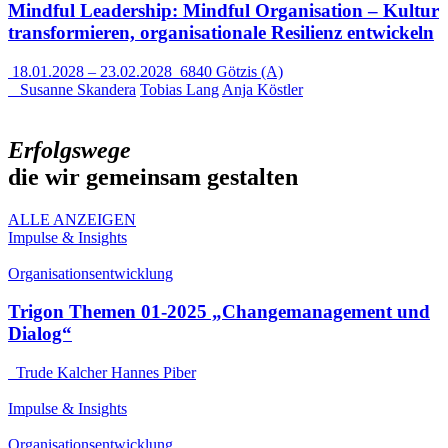
Mindful Leadership: Mindful Organisation – Kultur
transformieren, organisationale Resilienz entwickeln
18.01.2028
–
23.02.2028
6840 Götzis (A)
Susanne Skandera
Tobias Lang
Anja Köstler
Erfolgswege
die wir gemeinsam gestalten
ALLE ANZEIGEN
Impulse & Insights
Organisationsentwicklung
Trigon Themen 01-2025 „Changemanagement und
Dialog“
Trude Kalcher
Hannes Piber
Impulse & Insights
Organisationsentwicklung