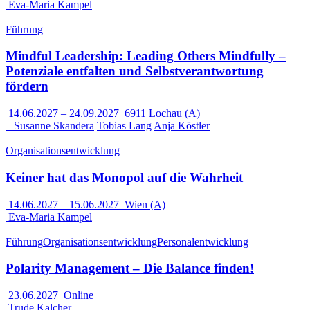
Eva-Maria Kampel
Führung
Mindful Leadership: Leading Others Mindfully –
Potenziale entfalten und Selbstverantwortung
fördern
14.06.2027
–
24.09.2027
6911 Lochau (A)
Susanne Skandera
Tobias Lang
Anja Köstler
Organisationsentwicklung
Keiner hat das Monopol auf die Wahrheit
14.06.2027
–
15.06.2027
Wien (A)
Eva-Maria Kampel
Führung
Organisationsentwicklung
Personalentwicklung
Polarity Management – Die Balance finden!
23.06.2027
Online
Trude Kalcher