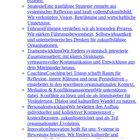
erzielen.
Strategie
Eine tragfähige Strategie entsteht aus
systemischer Reflexion und kraft vollemZukunftsbild.
Wir verknüpfen Vision, Beteiligung und wirtschaftliche
Umsetzung.
Führung
Führung verstehen wir als lernenden Prozess.
Wir stärken Führungsbewusstsein, Selbstwirksamkeit
und unternehmerisches Denken für zukunftsfähige
Organisationen.
Teamentwicklung
Wir fördern systemisch integrierte
Zusammenarbeit: mit klaren Strukturen,
vertrauensvoller Kommunikation und Entwicklung aus
dem Miteinander heraus.
Coaching
Coaching bei Trigon schafft Raum für
Reflexion, innere Klärung und neue Perspektiven –
eingebettet in den jeweiligen organisationalen Kontext.
Mediation & Konfliktmanagement
Wir unterstützen
dabei, Konflikte zu lösen und sie als Impulsgeber für
Veränderung, Dialog und kulturellen Wandel zu nutzen.
Personalentwicklung
Wir begleiten den Aufbau
individueller und kollektiver Kompetenzen –
kontextbezogen, zukunftsgerichtet und als Teil
organisationaler Evolution.
Innovation
Innovation heißt für uns: Systeme in
Bewegung bringen. Wir fördern kulturelle und