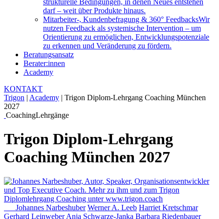
strukturelle Bedingungen, in denen Neues entstehen
darf – weit über Produkte hinaus.
Mitarbeiter-, Kundenbefragung & 360° Feedbacks
Wir
nutzen Feedback als systemische Intervention – um
Orientierung zu ermöglichen, Entwicklungspotenziale
zu erkennen und Veränderung zu fördern.
Beratungsansatz
Berater:innen
Academy
KONTAKT
Trigon
|
Academy
|
Trigon Diplom-Lehrgang Coaching München
2027
Coaching
Lehrgänge
Trigon Diplom-Lehrgang
Coaching München 2027
Johannes Narbeshuber
Werner A. Leeb
Harriet Kretschmar
Gerhard Leinweber
Anja Schwarze-Janka
Barbara Riedenbauer