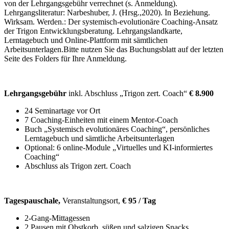
von der Lehrgangsgebühr verrechnet (s. Anmeldung).
Lehrgangsliteratur: Narbeshuber, J. (Hrsg.,2020). In Beziehung.
Wirksam. Werden.: Der systemisch-evolutionäre Coaching-Ansatz
der Trigon Entwicklungsberatung. Lehrgangslandkarte,
Lerntagebuch und Online-Plattform mit sämtlichen
Arbeitsunterlagen.Bitte nutzen Sie das Buchungsblatt auf der letzten
Seite des Folders für Ihre Anmeldung.
Lehrgangsgebühr
inkl. Abschluss „Trigon zert. Coach“
€
8.900
24 Seminartage vor Ort
7 Coaching-Einheiten mit einem Mentor-Coach
Buch „Systemisch evolutionäres Coaching“, persönliches
Lerntagebuch und sämtliche Arbeitsunterlagen
Optional: 6 online-Module „Virtuelles und KI-informiertes
Coaching“
Abschluss als Trigon zert. Coach
Tagespauschale,
Veranstaltungsort,
€ 95
/
Tag
2-Gang-Mittagessen
2 Pausen mit Obstkorb, süßen und salzigen Snacks