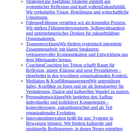
Strategie
Eine tragfähige Strategie entsteht aus
systemischer Reflexion und kraft vollemZukunftsbild.
Wir verknüpfen Vision, Beteiligung und wirtschaftliche
Umsetzung.
Führung
Führung verstehen wir als lernenden Prozess.
Wir stärken Führungsbewusstsein, Selbstwirksamkeit
und unternehmerisches Denken für zukunftsfähige
Organisationen.
Teamentwicklung
Wir fördern systemisch integrierte
Zusammenarbeit: mit klaren Strukturen,
vertrauensvoller Kommunikation und Entwicklung aus
dem Miteinander heraus.
Coaching
Coaching bei Trigon schafft Raum für
Reflexion, innere Klärung und neue Perspektiven –
eingebettet in den jeweiligen organisationalen Kontext.
Mediation & Konfliktmanagement
Wir unterstützen
dabei, Konflikte zu lösen und sie als Impulsgeber für
Veränderung, Dialog und kulturellen Wandel zu nutzen.
Personalentwicklung
Wir begleiten den Aufbau
individueller und kollektiver Kompetenzen –
kontextbezogen, zukunftsgerichtet und als Teil
organisationaler Evolution.
Innovation
Innovation heißt für uns: Systeme in
Bewegung bringen. Wir fördern kulturelle und
strukturelle Bedingungen, in denen Neues entstehen