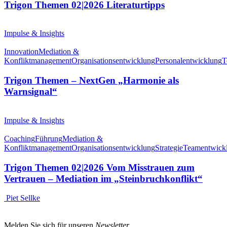
Trigon Themen 02|2026 Literaturtipps
Impulse & Insights
Innovation
Mediation &
Konfliktmanagement
Organisationsentwicklung
Personalentwicklung
T
Trigon Themen – NextGen „Harmonie als
Warnsignal“
Impulse & Insights
Coaching
Führung
Mediation &
Konfliktmanagement
Organisationsentwicklung
Strategie
Teamentwick
Trigon Themen 02|2026 Vom Misstrauen zum
Vertrauen – Mediation im „Steinbruchkonflikt“
Piet Sellke
Melden Sie sich für unseren
Newsletter