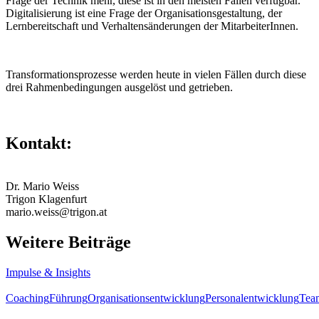
Frage der Technik mehr, diese ist in den meisten Fällen verfügbar.
Digitalisierung ist eine Frage der Organisationsgestaltung, der
Lernbereitschaft und Verhaltensänderungen der MitarbeiterInnen.
Transformationsprozesse werden heute in vielen Fällen durch diese
drei Rahmenbedingungen ausgelöst und getrieben.
Kontakt:
Dr. Mario Weiss
Trigon Klagenfurt
mario.weiss@trigon.at
Weitere Beiträge
Impulse & Insights
Coaching
Führung
Organisationsentwicklung
Personalentwicklung
Tea