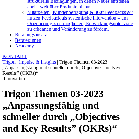
strukturelle Bedingungen, in denen Neues entstehen
darf – weit über Produkte hinaus.
Mitarbeiter-, Kundenbefragung & 360° Feedbacks
Wir
nutzen Feedback als systemische Intervention – um
Orientierung zu ermöglichen, Entwicklungspotenziale
zu erkennen und Veränderung zu fördern.
Beratungsansatz
Berater:innen
Academy
KONTAKT
Trigon
|
Impulse & Insights
|
Trigon Themen 03-2023
„Anpassungsfähig und schneller durch „Objectives and Key
Results” (OKRs)“
Innovation
Trigon Themen 03-2023
„Anpassungsfähig und
schneller durch „Objectives
and Key Results” (OKRs)“