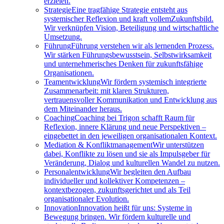
erzielen.
Strategie
Eine tragfähige Strategie entsteht aus
systemischer Reflexion und kraft vollemZukunftsbild.
Wir verknüpfen Vision, Beteiligung und wirtschaftliche
Umsetzung.
Führung
Führung verstehen wir als lernenden Prozess.
Wir stärken Führungsbewusstsein, Selbstwirksamkeit
und unternehmerisches Denken für zukunftsfähige
Organisationen.
Teamentwicklung
Wir fördern systemisch integrierte
Zusammenarbeit: mit klaren Strukturen,
vertrauensvoller Kommunikation und Entwicklung aus
dem Miteinander heraus.
Coaching
Coaching bei Trigon schafft Raum für
Reflexion, innere Klärung und neue Perspektiven –
eingebettet in den jeweiligen organisationalen Kontext.
Mediation & Konfliktmanagement
Wir unterstützen
dabei, Konflikte zu lösen und sie als Impulsgeber für
Veränderung, Dialog und kulturellen Wandel zu nutzen.
Personalentwicklung
Wir begleiten den Aufbau
individueller und kollektiver Kompetenzen –
kontextbezogen, zukunftsgerichtet und als Teil
organisationaler Evolution.
Innovation
Innovation heißt für uns: Systeme in
Bewegung bringen. Wir fördern kulturelle und