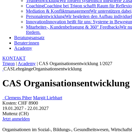
Teamentwicklung
Wir fördern systemisch integrierte Zu
Coaching
Coaching bei Trigon schafft Raum für Reflexion
Mediation & Konfliktmanagement
Wir unterstützen dabei
Personalentwicklung
Wir begleiten den Aufbau individuel
Innovation
Innovation heißt für uns: Systeme in Bewegung
Mitarbeiter-, Kundenbefragung & 360° Feedbacks
Wir nu
fördern.
Beratungsansatz
Berater:innen
Academy
KONTAKT
Trigon
|
Academy
|
CAS Organisationsentwicklung 1/2027
CAS
Lehrgänge
Organisationsentwicklung
CAS Organisationsentwicklung 
Clemens Piber
Margit Liebhart
Kosten: CHF 8900
19.01.2027 - 22.01.2027
Muttenz (CH)
Jetzt anmelden
Organisationen im Sozial-, Bildungs-, Gesundheitswesen, Wirtschaftsb