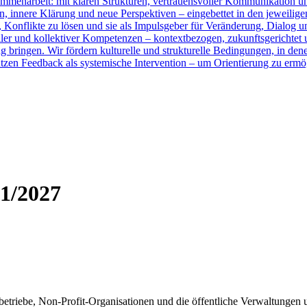
sammenarbeit: mit klaren Strukturen, vertrauensvoller Kommunikation 
, innere Klärung und neue Perspektiven – eingebettet in den jeweilige
, Konflikte zu lösen und sie als Impulsgeber für Veränderung, Dialog u
ler und kollektiver Kompetenzen – kontextbezogen, zukunftsgerichtet un
 bringen. Wir fördern kulturelle und strukturelle Bedingungen, in den
tzen Feedback als systemische Intervention – um Orientierung zu erm
1/2027
etriebe, Non-Profit-Organisationen und die öffentliche Verwaltungen u