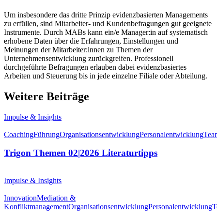
Um insbesondere das dritte Prinzip evidenzbasierten Managements
zu erfüllen, sind Mitarbeiter- und Kundenbefragungen gut geeignete
Instrumente. Durch MABs kann ein/e Manager:in auf systematisch
erhobene Daten über die Erfahrungen, Einstellungen und
Meinungen der Mitarbeiter:innen zu Themen der
Unternehmensentwicklung zurückgreifen. Professionell
durchgeführte Befragungen erlauben dabei evidenzbasiertes
Arbeiten und Steuerung bis in jede einzelne Filiale oder Abteilung.
Weitere Beiträge
Impulse & Insights
Coaching
Führung
Organisationsentwicklung
Personalentwicklung
Tea
Trigon Themen 02|2026 Literaturtipps
Impulse & Insights
Innovation
Mediation &
Konfliktmanagement
Organisationsentwicklung
Personalentwicklung
T