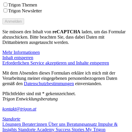
Trigon Themen
Trigon Newsletter
Sie müssen den Inhalt von
reCAPTCHA
laden, um das Formular
abzuschicken. Bitte beachten Sie, dass dabei Daten mit
Drittanbietern ausgetauscht werden.
Mehr Informationen
Inhalt entsperren
Erforderlichen Service akzeptieren und Inhalte entsperren
Mit dem Absenden dieses Formulars erkläre ich mich mit der
Verarbeitung meiner eingegebenen personenbezogenen Daten
gemäß den
Datenschutzbestimmungen
einverstanden.
Pflichtfelder sind mit * gekennzeichnet.
Trigon Entwicklungsberatung
kontakt@trigon.at
Standorte
Lösungen
Berater:innen
Über uns
Beratungsansatz
Impulse &
Insights
Standorte
Academy
Success Stories
My Trigon