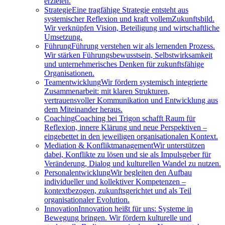
erzielen.
Strategie
Eine tragfähige Strategie entsteht aus
systemischer Reflexion und kraft vollemZukunftsbild.
Wir verknüpfen Vision, Beteiligung und wirtschaftliche
Umsetzung.
Führung
Führung verstehen wir als lernenden Prozess.
Wir stärken Führungsbewusstsein, Selbstwirksamkeit
und unternehmerisches Denken für zukunftsfähige
Organisationen.
Teamentwicklung
Wir fördern systemisch integrierte
Zusammenarbeit: mit klaren Strukturen,
vertrauensvoller Kommunikation und Entwicklung aus
dem Miteinander heraus.
Coaching
Coaching bei Trigon schafft Raum für
Reflexion, innere Klärung und neue Perspektiven –
eingebettet in den jeweiligen organisationalen Kontext.
Mediation & Konfliktmanagement
Wir unterstützen
dabei, Konflikte zu lösen und sie als Impulsgeber für
Veränderung, Dialog und kulturellen Wandel zu nutzen.
Personalentwicklung
Wir begleiten den Aufbau
individueller und kollektiver Kompetenzen –
kontextbezogen, zukunftsgerichtet und als Teil
organisationaler Evolution.
Innovation
Innovation heißt für uns: Systeme in
Bewegung bringen. Wir fördern kulturelle und