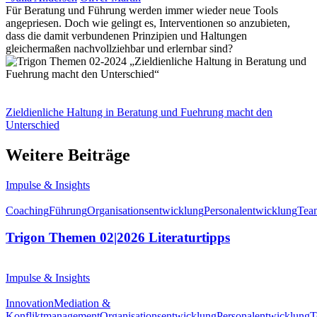
Für Beratung und Führung werden immer wieder neue Tools
angepriesen. Doch wie gelingt es, Interventionen so anzubieten,
dass die damit verbundenen Prinzipien und Haltungen
gleichermaßen nachvollziehbar und erlernbar sind?
Zieldienliche Haltung in Beratung und Fuehrung macht den
Unterschied
Weitere Beiträge
Impulse & Insights
Coaching
Führung
Organisationsentwicklung
Personalentwicklung
Tea
Trigon Themen 02|2026 Literaturtipps
Impulse & Insights
Innovation
Mediation &
Konfliktmanagement
Organisationsentwicklung
Personalentwicklung
T