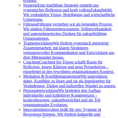
erzielen.
Strategie
Eine tragfähige Strategie entsteht aus
systemischer Reflexion und kraft vollemZukunftsbild.
Wir verknüpfen Vision, Beteiligung und wirtschaftliche
Umsetzung.
Führung
Führung verstehen wir als lernenden Prozess.
Wir stärken Führungsbewusstsein, Selbstwirksamkeit
und unternehmerisches Denken für zukunftsfähige
Organisationen.
Teamentwicklung
Wir fördern systemisch integrierte
Zusammenarbeit: mit klaren Strukturen,
vertrauensvoller Kommunikation und Entwicklung aus
dem Miteinander heraus.
Coaching
Coaching bei Trigon schafft Raum für
Reflexion, innere Klärung und neue Perspektiven –
eingebettet in den jeweiligen organisationalen Kontext.
Mediation & Konfliktmanagement
Wir unterstützen
dabei, Konflikte zu lösen und sie als Impulsgeber für
Veränderung, Dialog und kulturellen Wandel zu nutzen.
Personalentwicklung
Wir begleiten den Aufbau
individueller und kollektiver Kompetenzen –
kontextbezogen, zukunftsgerichtet und als Teil
organisationaler Evolution.
Innovation
Innovation heißt für uns: Systeme in
Bewegung bringen. Wir fördern kulturelle und