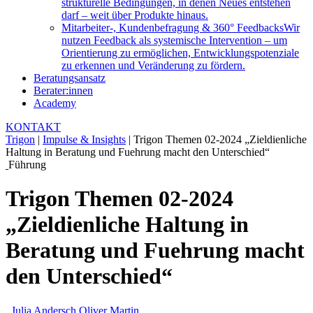
strukturelle Bedingungen, in denen Neues entstehen
darf – weit über Produkte hinaus.
Mitarbeiter-, Kundenbefragung & 360° Feedbacks
Wir
nutzen Feedback als systemische Intervention – um
Orientierung zu ermöglichen, Entwicklungspotenziale
zu erkennen und Veränderung zu fördern.
Beratungsansatz
Berater:innen
Academy
KONTAKT
Trigon
|
Impulse & Insights
|
Trigon Themen 02-2024 „Zieldienliche
Haltung in Beratung und Fuehrung macht den Unterschied“
Führung
Trigon Themen 02-2024
„Zieldienliche Haltung in
Beratung und Fuehrung macht
den Unterschied“
Julia Andersch
Oliver Martin