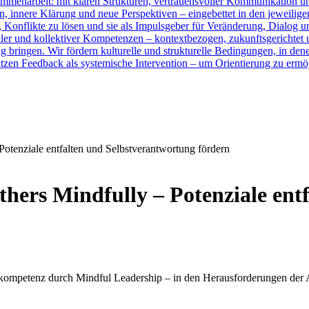
sammenarbeit: mit klaren Strukturen, vertrauensvoller Kommunikation 
, innere Klärung und neue Perspektiven – eingebettet in den jeweilige
, Konflikte zu lösen und sie als Impulsgeber für Veränderung, Dialog u
ler und kollektiver Kompetenzen – kontextbezogen, zukunftsgerichtet un
 bringen. Wir fördern kulturelle und strukturelle Bedingungen, in den
tzen Feedback als systemische Intervention – um Orientierung zu erm
otenziale entfalten und Selbstverantwortung fördern
hers Mindfully – Potenziale ent
ompetenz durch Mindful Leadership – in den Herausforderungen der A