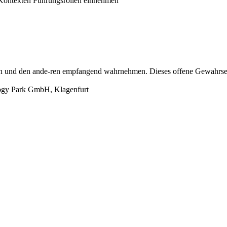
n Kontexten Führungsrollen einnehmen
n und den ande-ren empfangend wahrnehmen. Dieses offene Gewahrsein h
logy Park GmbH, Klagenfurt