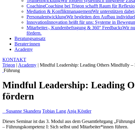
Teamentwicklung
Wir fördern systemisch integrierte Zu
Coaching
Coaching bei Trigon schafft Raum für Reflexion
Mediation & Konfliktmanagement
Wir unterstützen dabei
Personalentwicklung
Wir begleiten den Aufbau individuel
Innovation
Innovation heißt für uns: Systeme in Bewegung
Mitarbeiter-, Kundenbefragung & 360° Feedbacks
Wir nu
fördern.
Beratungsansatz
Berater:innen
Academy
KONTAKT
Trigon
|
Academy
|
Mindful Leadership: Leading Others Mindfully – P
Führung
Mindful Leadership: Leading Ot
fördern
Susanne Skandera
Tobias Lang
Anja Köstler
Dieses Seminar ist das 3. Modul aus dem Gesamtlehrgang „Führungsk
– Führungskompetenz I: Sich selbst und Mitarbeiter*innen führen.