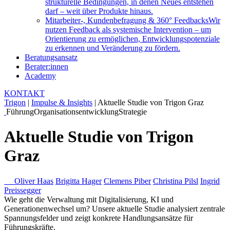
strukturelle Bedingungen, in denen Neues entstehen
darf – weit über Produkte hinaus.
Mitarbeiter-, Kundenbefragung & 360° Feedbacks
Wir
nutzen Feedback als systemische Intervention – um
Orientierung zu ermöglichen, Entwicklungspotenziale
zu erkennen und Veränderung zu fördern.
Beratungsansatz
Berater:innen
Academy
KONTAKT
Trigon
|
Impulse & Insights
|
Aktuelle Studie von Trigon Graz
Führung
Organisationsentwicklung
Strategie
Aktuelle Studie von Trigon
Graz
Oliver Haas
Brigitta Hager
Clemens Piber
Christina Pilsl
Ingrid
Preissegger
Wie geht die Verwaltung mit Digitalisierung, KI und
Generationenwechsel um? Unsere aktuelle Studie analysiert zentrale
Spannungsfelder und zeigt konkrete Handlungsansätze für
Führungskräfte.