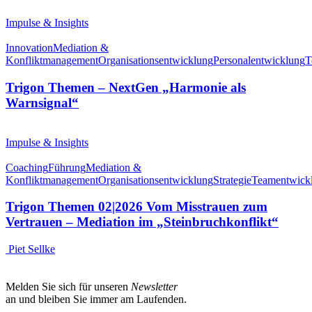
Impulse & Insights
Innovation
Mediation &
Konfliktmanagement
Organisationsentwicklung
Personalentwicklung
T
Trigon Themen – NextGen „Harmonie als
Warnsignal“
Impulse & Insights
Coaching
Führung
Mediation &
Konfliktmanagement
Organisationsentwicklung
Strategie
Teamentwick
Trigon Themen 02|2026 Vom Misstrauen zum
Vertrauen – Mediation im „Steinbruchkonflikt“
Piet Sellke
Melden Sie sich für unseren
Newsletter
an und bleiben Sie immer am Laufenden.