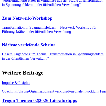
Veröffentlichung erster Erkenntnisse aus der Studie „Transformation
in Spannungsfeldern in der öffentlichen Verwaltung“
Zum Netzwerk-Workshop
Transformation in Spannungsfeldern – Netzwerk-Workshop für
Führungskräfte in der öffentlichen Verwaltung
Nächste vertiefende Schritte
Unsere Angebote zum Thema „Transformation in Spannungsfeldern
in der öffentlichen Verwaltung“
Weitere Beiträge
Impulse & Insights
Coaching
Führung
Organisationsentwicklung
Personalentwicklung
Tea
Trigon Themen 02|2026 Literaturtipps