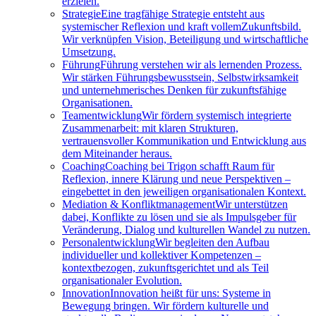
erzielen.
Strategie
Eine tragfähige Strategie entsteht aus
systemischer Reflexion und kraft vollemZukunftsbild.
Wir verknüpfen Vision, Beteiligung und wirtschaftliche
Umsetzung.
Führung
Führung verstehen wir als lernenden Prozess.
Wir stärken Führungsbewusstsein, Selbstwirksamkeit
und unternehmerisches Denken für zukunftsfähige
Organisationen.
Teamentwicklung
Wir fördern systemisch integrierte
Zusammenarbeit: mit klaren Strukturen,
vertrauensvoller Kommunikation und Entwicklung aus
dem Miteinander heraus.
Coaching
Coaching bei Trigon schafft Raum für
Reflexion, innere Klärung und neue Perspektiven –
eingebettet in den jeweiligen organisationalen Kontext.
Mediation & Konfliktmanagement
Wir unterstützen
dabei, Konflikte zu lösen und sie als Impulsgeber für
Veränderung, Dialog und kulturellen Wandel zu nutzen.
Personalentwicklung
Wir begleiten den Aufbau
individueller und kollektiver Kompetenzen –
kontextbezogen, zukunftsgerichtet und als Teil
organisationaler Evolution.
Innovation
Innovation heißt für uns: Systeme in
Bewegung bringen. Wir fördern kulturelle und