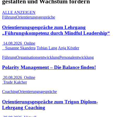
gestalten und Wachstum fördern
ALLE ANZEIGEN
Führung
Orientierungsgespräche
Orientierungsgespräche zum Lehrgang
„Führungskompetenz durch Mindful Leadership“
14.08.2026
Online
Susanne Skandera
Tobias Lang
Anja Köstler
Führung
Organisationsentwicklung
Personalentwicklung
Polarity Management – Die Balance finden!
20.08.2026
Online
Trude Kalcher
Coaching
Orientierungsgespräche
Orientierungsgespräche zum Trigon Diplom-
Lehrgang Coaching