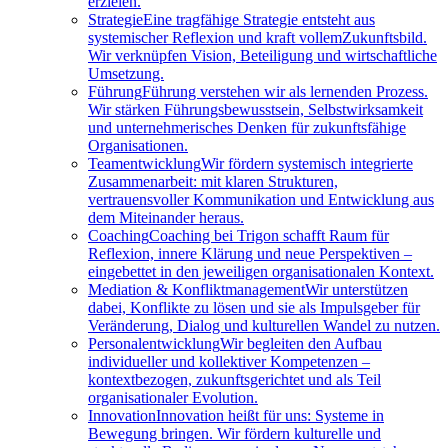
erzielen.
Strategie
Eine tragfähige Strategie entsteht aus
systemischer Reflexion und kraft vollemZukunftsbild.
Wir verknüpfen Vision, Beteiligung und wirtschaftliche
Umsetzung.
Führung
Führung verstehen wir als lernenden Prozess.
Wir stärken Führungsbewusstsein, Selbstwirksamkeit
und unternehmerisches Denken für zukunftsfähige
Organisationen.
Teamentwicklung
Wir fördern systemisch integrierte
Zusammenarbeit: mit klaren Strukturen,
vertrauensvoller Kommunikation und Entwicklung aus
dem Miteinander heraus.
Coaching
Coaching bei Trigon schafft Raum für
Reflexion, innere Klärung und neue Perspektiven –
eingebettet in den jeweiligen organisationalen Kontext.
Mediation & Konfliktmanagement
Wir unterstützen
dabei, Konflikte zu lösen und sie als Impulsgeber für
Veränderung, Dialog und kulturellen Wandel zu nutzen.
Personalentwicklung
Wir begleiten den Aufbau
individueller und kollektiver Kompetenzen –
kontextbezogen, zukunftsgerichtet und als Teil
organisationaler Evolution.
Innovation
Innovation heißt für uns: Systeme in
Bewegung bringen. Wir fördern kulturelle und