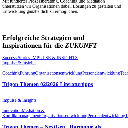
Mit fundierter Prozessberatung, Coaching und Mediation
unterstützen wir Organisationen dabei, Lösungen zu gestalten und
Entwicklung ganzheitlich zu ermöglichen.
Erfolgreiche Strategien und
Inspirationen für die
ZUKUNFT
Success Stories
IMPULSE & INSIGHTS
Impulse & Insights
Coaching
Führung
Organisationsentwicklung
Personalentwicklung
Tea
Trigon Themen 02|2026 Literaturtipps
Impulse & Insights
Innovation
Mediation &
Konfliktmanagement
Organisationsentwicklung
Personalentwicklung
T
Trigon Themen – NextGen „Harmonie als