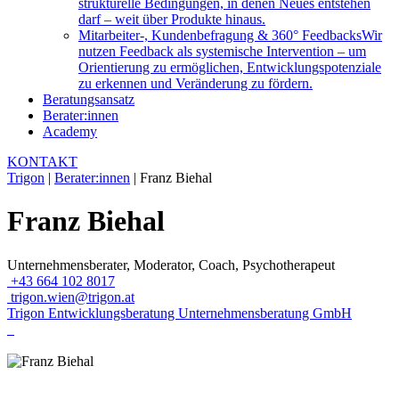
strukturelle Bedingungen, in denen Neues entstehen
darf – weit über Produkte hinaus.
Mitarbeiter-, Kundenbefragung & 360° Feedbacks
Wir
nutzen Feedback als systemische Intervention – um
Orientierung zu ermöglichen, Entwicklungspotenziale
zu erkennen und Veränderung zu fördern.
Beratungsansatz
Berater:innen
Academy
KONTAKT
Trigon
|
Berater:innen
|
Franz Biehal
Franz Biehal
Unternehmensberater, Moderator, Coach, Psychotherapeut
+43 664 102 8017
trigon.wien@trigon.at
Trigon Entwicklungsberatung Unternehmensberatung GmbH