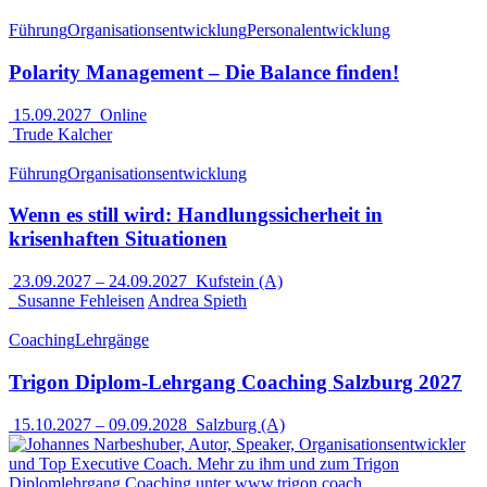
Führung
Organisationsentwicklung
Personalentwicklung
Polarity Management – Die Balance finden!
15.09.2027
Online
Trude Kalcher
Führung
Organisationsentwicklung
Wenn es still wird: Handlungssicherheit in
krisenhaften Situationen
23.09.2027
–
24.09.2027
Kufstein (A)
Susanne Fehleisen
Andrea Spieth
Coaching
Lehrgänge
Trigon Diplom-Lehrgang Coaching Salzburg 2027
15.10.2027
–
09.09.2028
Salzburg (A)