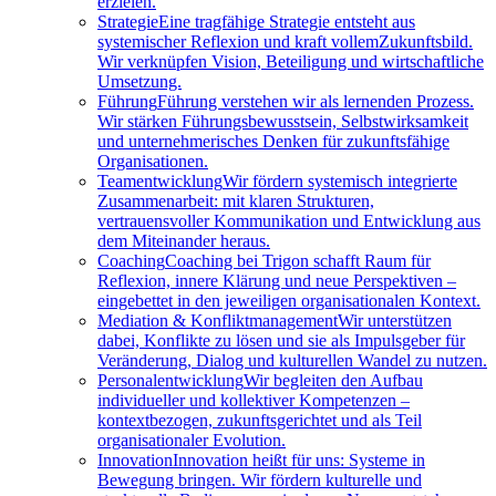
erzielen.
Strategie
Eine tragfähige Strategie entsteht aus
systemischer Reflexion und kraft vollemZukunftsbild.
Wir verknüpfen Vision, Beteiligung und wirtschaftliche
Umsetzung.
Führung
Führung verstehen wir als lernenden Prozess.
Wir stärken Führungsbewusstsein, Selbstwirksamkeit
und unternehmerisches Denken für zukunftsfähige
Organisationen.
Teamentwicklung
Wir fördern systemisch integrierte
Zusammenarbeit: mit klaren Strukturen,
vertrauensvoller Kommunikation und Entwicklung aus
dem Miteinander heraus.
Coaching
Coaching bei Trigon schafft Raum für
Reflexion, innere Klärung und neue Perspektiven –
eingebettet in den jeweiligen organisationalen Kontext.
Mediation & Konfliktmanagement
Wir unterstützen
dabei, Konflikte zu lösen und sie als Impulsgeber für
Veränderung, Dialog und kulturellen Wandel zu nutzen.
Personalentwicklung
Wir begleiten den Aufbau
individueller und kollektiver Kompetenzen –
kontextbezogen, zukunftsgerichtet und als Teil
organisationaler Evolution.
Innovation
Innovation heißt für uns: Systeme in
Bewegung bringen. Wir fördern kulturelle und