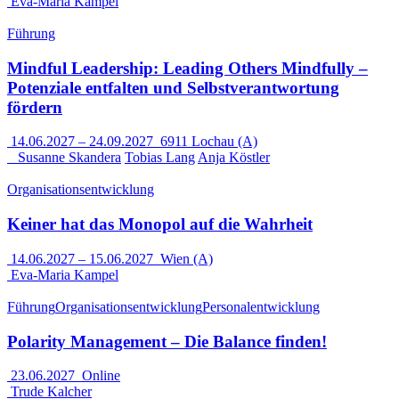
Eva-Maria Kampel
Führung
Mindful Leadership: Leading Others Mindfully –
Potenziale entfalten und Selbstverantwortung
fördern
14.06.2027
–
24.09.2027
6911 Lochau (A)
Susanne Skandera
Tobias Lang
Anja Köstler
Organisationsentwicklung
Keiner hat das Monopol auf die Wahrheit
14.06.2027
–
15.06.2027
Wien (A)
Eva-Maria Kampel
Führung
Organisationsentwicklung
Personalentwicklung
Polarity Management – Die Balance finden!
23.06.2027
Online
Trude Kalcher