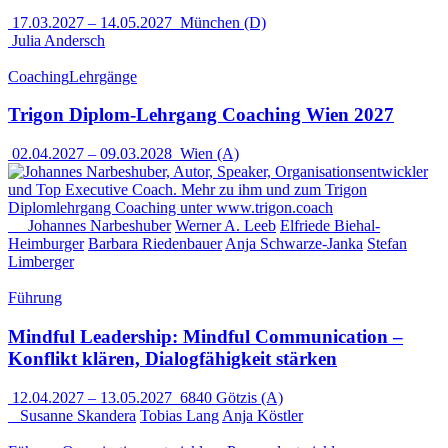
17.03.2027
–
14.05.2027
München (D)
Julia Andersch
Coaching
Lehrgänge
Trigon Diplom-Lehrgang Coaching Wien 2027
02.04.2027
–
09.03.2028
Wien (A)
Johannes Narbeshuber
Werner A. Leeb
Elfriede Biehal-
Heimburger
Barbara Riedenbauer
Anja Schwarze-Janka
Stefan
Limberger
Führung
Mindful Leadership: Mindful Communication –
Konflikt klären, Dialogfähigkeit stärken
12.04.2027
–
13.05.2027
6840 Götzis (A)
Susanne Skandera
Tobias Lang
Anja Köstler