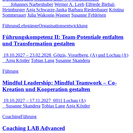
Johannes Narbeshuber
Werner A. Leeb
Elfriede Biehal-
Heimburger
Anja Schwarze-Janka
Barbara Riedenbauer
Kristina
Sommerauer
Julia Wakonig-Wagner
Susanne Fehleisen
Führung
Lehrgänge
Organisationsentwicklung
Führungskompetenz II: Team-Potentiale entfalten
und Transformation gestalten
19.10.2027
–
23.02.2028
Götzis, Vorarlberg, (A) und Lochau (A)
Anja Köstler
Tobias Lang
Susanne Skandera
Führung
Mindful Leadership: Mindful Teamwork – Co-
Kreation und Kooperation gestalten
19.10.2027
–
17.11.2027
6911 Lochau (A)
Susanne Skandera
Tobias Lang
Anja Köstler
Coaching
Führung
Coaching LAB Advanced