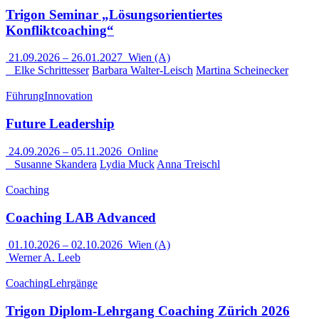
Trigon Seminar „Lösungsorientiertes
Konfliktcoaching“
21.09.2026
–
26.01.2027
Wien (A)
Elke Schrittesser
Barbara Walter-Leisch
Martina Scheinecker
Führung
Innovation
Future Leadership
24.09.2026
–
05.11.2026
Online
Susanne Skandera
Lydia Muck
Anna Treischl
Coaching
Coaching LAB Advanced
01.10.2026
–
02.10.2026
Wien (A)
Werner A. Leeb
Coaching
Lehrgänge
Trigon Diplom-Lehrgang Coaching Zürich 2026