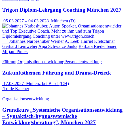
Trigon Diplom-Lehrgang Coaching München 2027
05.03.2027
–
04.03.2028
München (D)
Johannes Narbeshuber
Werner A. Leeb
Harriet Kretschmar
Gerhard Leinweber
Anja Schwarze-Janka
Barbara Riedenbauer
Mirjam Piniek
Führung
Organisationsentwicklung
Personalentwicklung
Zukunftsthemen Führung und Drama-Dreieck
17.03.2027
Muttenz bei Basel (CH)
Trude Kalcher
Organisationsentwicklung
Grundkurs „Systemische Organisationsentwicklung
– Syntaktisch-hypnosystemische
Entwicklungsberatung“, München 2027