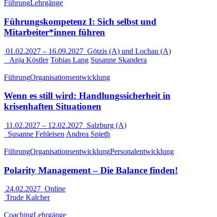
Führung
Lehrgänge
Führungskompetenz I: Sich selbst und
Mitarbeiter*innen führen
01.02.2027
–
16.09.2027
Götzis (A) und Lochau (A)
Anja Köstler
Tobias Lang
Susanne Skandera
Führung
Organisationsentwicklung
Wenn es still wird: Handlungssicherheit in
krisenhaften Situationen
11.02.2027
–
12.02.2027
Salzburg (A)
Susanne Fehleisen
Andrea Spieth
Führung
Organisationsentwicklung
Personalentwicklung
Polarity Management – Die Balance finden!
24.02.2027
Online
Trude Kalcher
Coaching
Lehrgänge