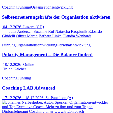
Coaching
Führung
Organisationsentwicklung
Selbsterneuerungskräfte der Organisation aktivieren
04.12.2026
Luzern (CH)
Julia Andersch
Suzanne Ruf
Natascha Kropiunik
Edoardo
Ghidelli
Oliver Martin
Barbara Linke
Claudia Wenhardt
Führung
Organisationsentwicklung
Personalentwicklung
Polarity Management – Die Balance finden!
10.12.2026
Online
Trude Kalcher
Coaching
Führung
Coaching LAB Advanced
17.12.2026
–
18.12.2026
St. Pantaleon (A)