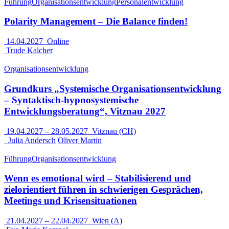
Führung
Organisationsentwicklung
Personalentwicklung
Polarity Management – Die Balance finden!
14.04.2027
Online
Trude Kalcher
Organisationsentwicklung
Grundkurs „Systemische Organisationsentwicklung
– Syntaktisch-hypnosystemische
Entwicklungsberatung“, Vitznau 2027
19.04.2027
–
28.05.2027
Vitznau (CH)
Julia Andersch
Oliver Martin
Führung
Organisationsentwicklung
Wenn es emotional wird – Stabilisierend und
zielorientiert führen in schwierigen Gesprächen,
Meetings und Krisensituationen
21.04.2027
–
22.04.2027
Wien (A)