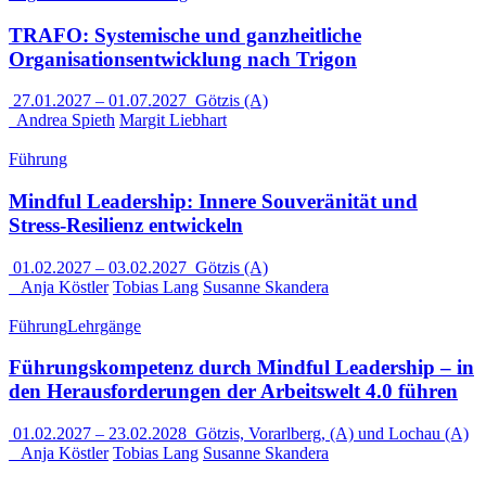
TRAFO: Systemische und ganzheitliche
Organisationsentwicklung nach Trigon
27.01.2027
–
01.07.2027
Götzis (A)
Andrea Spieth
Margit Liebhart
Führung
Mindful Leadership: Innere Souveränität und
Stress-Resilienz entwickeln
01.02.2027
–
03.02.2027
Götzis (A)
Anja Köstler
Tobias Lang
Susanne Skandera
Führung
Lehrgänge
Führungskompetenz durch Mindful Leadership – in
den Herausforderungen der Arbeitswelt 4.0 führen
01.02.2027
–
23.02.2028
Götzis, Vorarlberg, (A) und Lochau (A)
Anja Köstler
Tobias Lang
Susanne Skandera