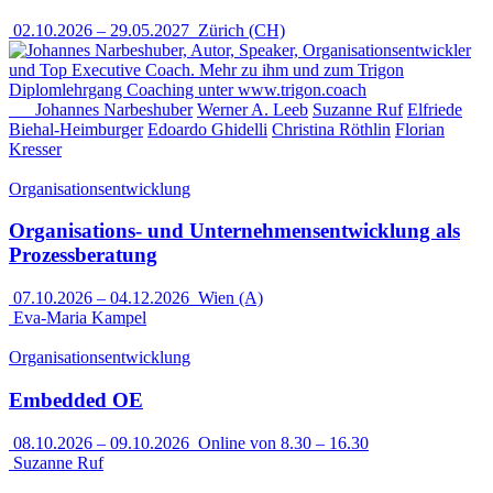
02.10.2026
–
29.05.2027
Zürich (CH)
Johannes Narbeshuber
Werner A. Leeb
Suzanne Ruf
Elfriede
Biehal-Heimburger
Edoardo Ghidelli
Christina Röthlin
Florian
Kresser
Organisationsentwicklung
Organisations- und Unternehmensentwicklung als
Prozessberatung
07.10.2026
–
04.12.2026
Wien (A)
Eva-Maria Kampel
Organisationsentwicklung
Embedded OE
08.10.2026
–
09.10.2026
Online von 8.30 – 16.30
Suzanne Ruf