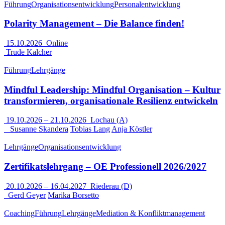
Führung
Organisationsentwicklung
Personalentwicklung
Polarity Management – Die Balance finden!
15.10.2026
Online
Trude Kalcher
Führung
Lehrgänge
Mindful Leadership: Mindful Organisation – Kultur
transformieren, organisationale Resilienz entwickeln
19.10.2026
–
21.10.2026
Lochau (A)
Susanne Skandera
Tobias Lang
Anja Köstler
Lehrgänge
Organisationsentwicklung
Zertifikatslehrgang – OE Professionell 2026/2027
20.10.2026
–
16.04.2027
Riederau (D)
Gerd Geyer
Marika Borsetto
Coaching
Führung
Lehrgänge
Mediation & Konfliktmanagement