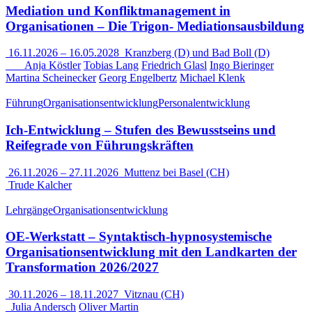
Mediation und Konfliktmanagement in
Organisationen – Die Trigon- Mediationsausbildung
16.11.2026
–
16.05.2028
Kranzberg (D) und Bad Boll (D)
Anja Köstler
Tobias Lang
Friedrich Glasl
Ingo Bieringer
Martina Scheinecker
Georg Engelbertz
Michael Klenk
Führung
Organisationsentwicklung
Personalentwicklung
Ich-Entwicklung – Stufen des Bewusstseins und
Reifegrade von Führungskräften
26.11.2026
–
27.11.2026
Muttenz bei Basel (CH)
Trude Kalcher
Lehrgänge
Organisationsentwicklung
OE-Werkstatt – Syntaktisch-hypnosystemische
Organisationsentwicklung mit den Landkarten der
Transformation 2026/2027
30.11.2026
–
18.11.2027
Vitznau (CH)
Julia Andersch
Oliver Martin