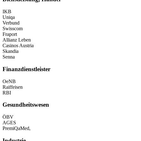
IKB
Uniqa
Verbund
Swisscom
Fraport
Allianz Leben
Casinos Austria
Skandia
Senna
Finanzdienstleister
OeNB
Raiffeisen
RBI
Gesundheitswesen
ÖBV
AGES
PremiQaMed,
Industrie